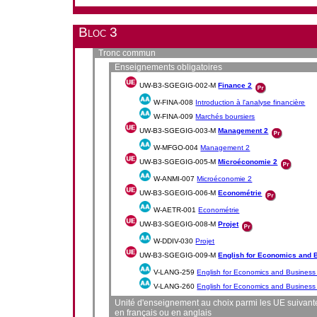
Bloc 3
Tronc commun
Enseignements obligatoires
UW-B3-SGEGIG-002-M
Finance 2
W-FINA-008
Introduction à l'analyse financière
W-FINA-009
Marchés boursiers
UW-B3-SGEGIG-003-M
Management 2
W-MFGO-004
Management 2
UW-B3-SGEGIG-005-M
Microéconomie 2
W-ANMI-007
Microéconomie 2
UW-B3-SGEGIG-006-M
Econométrie
W-AETR-001
Econométrie
UW-B3-SGEGIG-008-M
Projet
W-DDIV-030
Projet
UW-B3-SGEGIG-009-M
English for Economics and 
V-LANG-259
English for Economics and Business 
V-LANG-260
English for Economics and Business 
Unité d'enseignement au choix parmi les UE suivante
en français ou en anglais