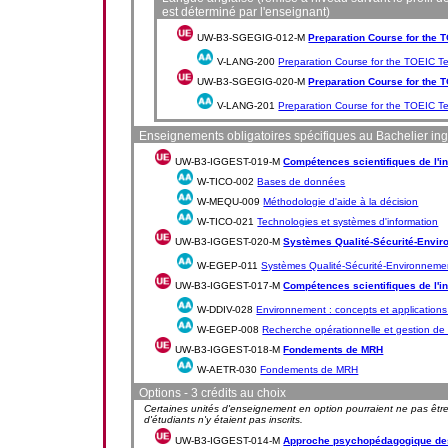
est déterminé par l'enseignant)
UW-B3-SGEGIG-012-M
Preparation Course for the T
V-LANG-200
Preparation Course for the TOEIC Tes
UW-B3-SGEGIG-020-M
Preparation Course for the T
V-LANG-201
Preparation Course for the TOEIC Tes
Enseignements obligatoires spécifiques au Bachelier in
UW-B3-IGGEST-019-M
Compétences scientifiques de l'i
W-TICO-002
Bases de données
W-MEQU-009
Méthodologie d'aide à la décision
W-TICO-021
Technologies et systèmes d'information
UW-B3-IGGEST-020-M
Systèmes Qualité-Sécurité-Envi
W-EGEP-011
Systèmes Qualité-Sécurité-Environneme
UW-B3-IGGEST-017-M
Compétences scientifiques de l'i
W-DDIV-028
Environnement : concepts et applications 
W-EGEP-008
Recherche opérationnelle et gestion de 
UW-B3-IGGEST-018-M
Fondements de MRH
W-AETR-030
Fondements de MRH
Options - 3 crédits au choix
Certaines unités d'enseignement en option pourraient ne pas être
d'étudiants n'y étaient pas inscrits.
UW-B3-IGGEST-014-M
Approche psychopédagogique de