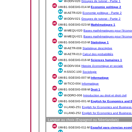
W-DDIV-020
Groupes de tutorat - Partie 1
UW-B1-SGEGIG-014-M
Economie politique 2
W-AETR-020
Economie politique - Partie 2
W-DDIV-021
Groupes de tutorat - Partie 2
UW-B1-SGEGIG-023-M
Mathématiques 1
W-MEQU-020
Bases mathématiques pour l'économi
W-MEQU-021
Bases mathématiques pour l'économi
UW-B1-SGEGIG-010-M
Statistique 1
W-AETR-008
Statistique descriptive
W-AETR-013
Calcul des probabilités
UW-B1-SGEGIG-016-M
Sciences humaines 1
W-DDIV-004
Histoire économique et sociale
H-SSOC-100
Sociologie
UW-B1-SGEGIG-007-M
Informatique
W-TICO-004
Informatique
UW-B1-SGEGIG-008-M
Droit 1
W-DDRO-006
Introduction au droit et droit civil
UW-B1-SGEGIG-001-M
English for Economics and 
V-LANG-251
English for Economics and Business 
V-LANG-252
English for Economics and Business 
Langue au choix (Espagnol ou Néerlandais)
UW-B1-SGEGIG-011-M
Español para ciencias econ