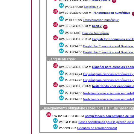
W-AETR-009
Statistique 2
UW-B2-SGEGIG-008-M
Transformation numérique
W-TICO-005
Transformation numérique
UW-B2-SGEGIG-010-M
Droit 2
W-FPFI-018
Droit de l'entreprise
UW-B2-SGEGIG-011-M
English for Economics and 
V-LANG-255
English for Economics and Business 
V-LANG-256
English for Economics and Business 
Langue au choix
UW-B2-SGEGIG-012-M
Español para ciencias econ
V-LANG-274
Español para ciencias económicas y 
V-LANG-275
Español para ciencias económicas y 
UW-B2-SGEGIG-013-M
Nederlands voor economie e
V-LANG-266
Nederlands voor economie en bedrij
V-LANG-267
Nederlands voor economie en bedrij
Enseignements obligatoires spécifiques au Bachelier in
UW-B2-IGGEST-009-M
Compétences scientifiques de l'i
W-EGEP-001
Bases scientifiques pour la gestion de l
W-ANMI-006
Sciences de l'environnement