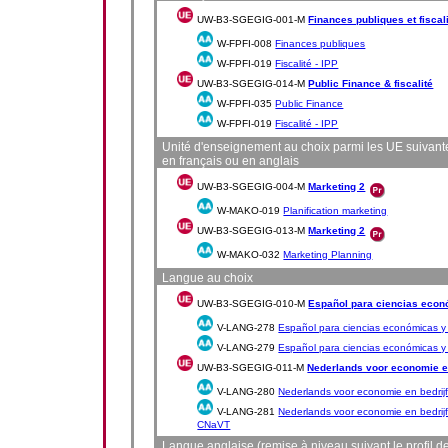
UW-B3-SGEGIG-001-M
Finances publiques et fiscal
W-FPFI-008
Finances publiques
W-FPFI-019
Fiscalité - IPP
UW-B3-SGEGIG-014-M
Public Finance & fiscalité
W-FPFI-035
Public Finance
W-FPFI-019
Fiscalité - IPP
Unité d'enseignement au choix parmi les UE suivante
en français ou en anglais
UW-B3-SGEGIG-004-M
Marketing 2
W-MAKO-019
Planification marketing
UW-B3-SGEGIG-013-M
Marketing 2
W-MAKO-032
Marketing Planning
Langue au choix
UW-B3-SGEGIG-010-M
Español para ciencias econ
V-LANG-278
Español para ciencias económicas y 
V-LANG-279
Español para ciencias económicas y 
UW-B3-SGEGIG-011-M
Nederlands voor economie e
V-LANG-280
Nederlands voor economie en bedrij
V-LANG-281
Nederlands voor economie en bedrij
CNaVT
Langue anglaise (remise à niveau suivant le profil de