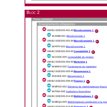
Bloc 2
Tronc commun
Enseignements obligatoires
UW-B2-SGEGIG-001-M
Microéconomie 1
W-ANMI-001
Microéconomie 1
UW-B2-SGEGIG-002-M
Macroéconomie 1
W-FPFI-034
Macroéconomie 1
UW-B2-SGEGIG-003-M
Comptabilité 2
W-COGE-005
Comptabilité de gestion
UW-B2-SGEGIG-004-M
Marketing 1
W-MAKO-002
Fondements de marketing
UW-B2-SGEGIG-005-M
Management 1
W-EGEE-001
Management 1
UW-B2-SGEGIG-006-M
Finance 1
W-MFGO-002
Eléments de mathématiques financ
W-FINA-006
Institutions financières
UW-B2-SGEGIG-014-M
Mathématiques 2
W-MEQU-005
Mathématiques appliquées à la ges
UW-B2-SGEGIG-015-M
Statistique 2