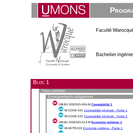
Progra
Faculté Warocqué
Bachelier ingénie
Bloc 1
Tronc commun
Enseignements obligatoires
UW-B1-SGEGIG-004-M
Comptabilité 1
W-COGE-031
Comptabilité générale - Partie 1
W-COGE-032
Comptabilité générale - Partie 2
UW-B1-SGEGIG-013-M
Economie politique 1
W-AETR-019
Economie politique - Partie 1