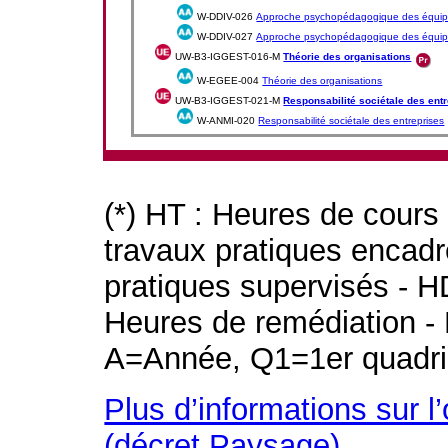
W-DDIV-026
Approche psychopédagogique des équipe
W-DDIV-027
Approche psychopédagogique des équipe
UW-B3-IGGEST-016-M
Théorie des organisations
W-EGEE-004
Théorie des organisations
UW-B3-IGGEST-021-M
Responsabilité sociétale des ent
W-ANMI-020
Responsabilité sociétale des entreprises
(*) HT : Heures de cours
travaux pratiques encad
pratiques supervisés - H
Heures de remédiation - 
A=Année, Q1=1er quadri
Plus d’informations sur l
(décret Paysage)