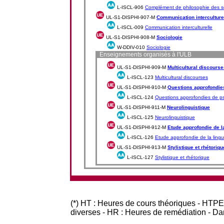
L-ISCL-906
Complément de philosophie des s
UL-S1-DISPHI-907-M
Communication interculture
L-ISCL-009
Communication interculturelle
UL-S1-DISPHI-908-M
Sociologie
W-DDIV-010
Sociologie
Enseignements organisés à l'ULB
UL-S1-DISPHI-909-M
Multicultural discourse
L-ISCL-123
Multicultural discourses
UL-S1-DISPHI-910-M
Questions approfondie
L-ISCL-124
Questions approfondies de p
UL-S1-DISPHI-911-M
Neurolinguistique
L-ISCL-125
Neurolinguistique
UL-S1-DISPHI-912-M
Etude approfondie de l
L-ISCL-126
Etude approfondie de la lingu
UL-S1-DISPHI-913-M
Stylistique et rhétoriqu
L-ISCL-127
Stylistique et rhétorique
(*) HT : Heures de cours théoriques - HTPE
diverses - HR : Heures de remédiation - D