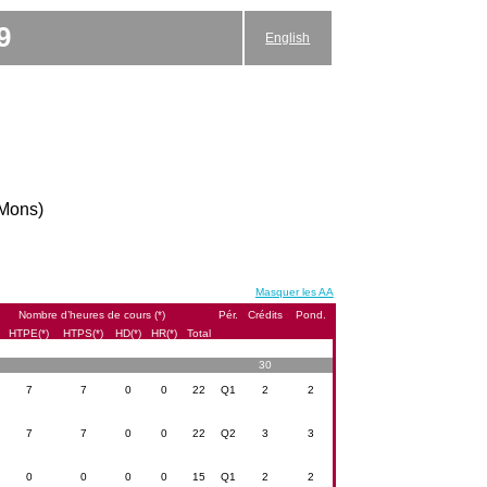
9
English
(Mons)
Masquer les AA
Nombre d’heures de cours (*)
Pér.
Crédits
Pond.
HTPE(*)
HTPS(*)
HD(*)
HR(*)
Total
30
7
7
0
0
22
Q1
2
2
7
7
0
0
22
Q2
3
3
0
0
0
0
15
Q1
2
2