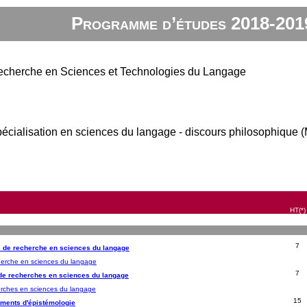
Programme d’études 2018-201
 Recherche en Sciences et Technologies du Langage
écialisation en sciences du langage - discours philosophique 
HT(*)
7
s de recherche en sciences du langage
herche en sciences du langage
7
de recherches en sciences du langage
rches en sciences du langage
15
éments d'épistémologie