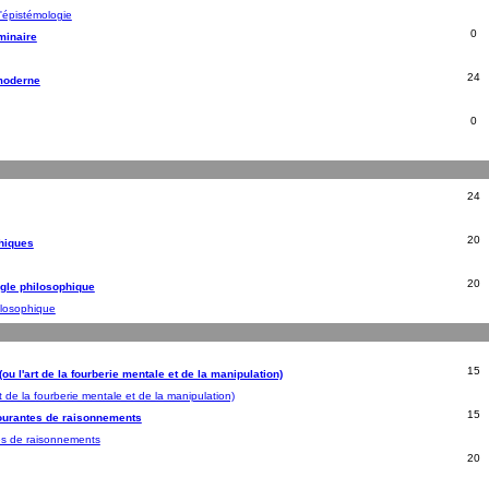
'épistémologie
0
minaire
24
 moderne
0
24
20
hiques
20
ngle philosophique
ilosophique
15
ou l'art de la fourberie mentale et de la manipulation)
t de la fourberie mentale et de la manipulation)
15
ourantes de raisonnements
es de raisonnements
20