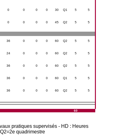
0
0
0
0
30
Q1
5
5
0
0
0
0
45
Q2
5
5
36
0
0
0
60
Q2
5
5
24
0
0
0
60
Q2
5
5
36
0
0
0
60
Q2
5
5
36
0
0
0
60
Q1
5
5
36
0
0
0
60
Q2
5
5
60
avaux pratiques supervisés - HD : Heures
t Q2=2e quadrimestre