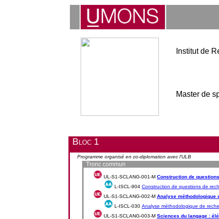
Institut de
Master de sp
Bloc 1
Programme organisé en co-diplomation avec l'ULB
Tronc commun
UL-S1-SCLANG-001-M
Construction de question
L-ISCL-904
Construction de questions de rec
UL-S1-SCLANG-002-M
Analyse méthodologique 
L-ISCL-030
Analyse méthodologique de reche
UL-S1-SCLANG-003-M
Sciences du langage : él