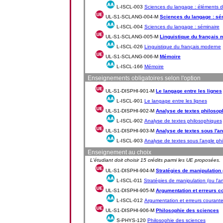
L-ISCL-003
Sciences du langage : éléments d
UL-S1-SCLANG-004-M
Sciences du langage : sé
L-ISCL-004
Sciences du langage : séminaire
UL-S1-SCLANG-005-M
Linguistique du français
L-ISCL-026
Linguistique du français moderne
UL-S1-SCLANG-006-M
Mémoire
L-ISCL-166
Mémoire
Enseignements obligatoires selon l'option
UL-S1-DISPHI-901-M
Le langage entre les lignes
L-ISCL-901
Le langage entre les lignes
UL-S1-DISPHI-902-M
Analyse de textes philosop
L-ISCL-902
Analyse de textes philosophiques
UL-S1-DISPHI-903-M
Analyse de textes sous l'a
L-ISCL-903
Analyse de textes sous l'angle ph
Enseignement au choix
L'étudiant doit choisir 15 crédits parmi les UE proposées.
UL-S1-DISPHI-904-M
Stratégies de manipulation (
L-ISCL-011
Stratégies de manipulation (ou l'ar
UL-S1-DISPHI-905-M
Argumentation et erreurs c
L-ISCL-012
Argumentation et erreurs courant
UL-S1-DISPHI-906-M
Philosophie des sciences
S-PHYS-120
Philosophie des sciences