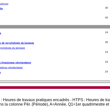
ciences
30
lle
45
24
s
36
s de psychologie du langage
sychologie du langage
24
24
a linguisique néerlandaise
istique néerlandaise
24
e
 : Heures de travaux pratiques encadrés - HTPS : Heures de tr
ans la colonne Pér. (Période), A=Année, Q1=1er quadrimestre e