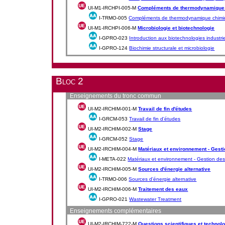
UI-M1-IRCHPI-005-M
Compléments de thermodynamique
I-TRMO-005
Compléments de thermodynamique chim
UI-M1-IRCHPI-006-M
Microbiologie et biotechnologie
I-GPRO-023
Introduction aux biotechnologies industrie
I-GPRO-124
Biochimie structurale et microbiologie
Bloc 2
Enseignements du tronc commun
UI-M2-IRCHIM-001-M
Travail de fin d'études
I-GRCM-053
Travail de fin d'études
UI-M2-IRCHIM-002-M
Stage
I-GRCM-052
Stage
UI-M2-IRCHIM-004-M
Matériaux et environnement - Gest
I-META-022
Matériaux et environnement - Gestion de
UI-M2-IRCHIM-005-M
Sources d'énergie alternative
I-TRMO-006
Sources d'énergie alternative
UI-M2-IRCHIM-006-M
Traitement des eaux
I-GPRO-021
Wastewater Treatment
Enseignements complémentaires
UI-M2-IRCHIM-722-M
Questions scientifiques et technol