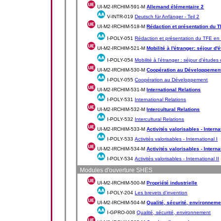
UI-M2-IRCHIM-591-M
Allemand élémentaire 2
V-INTR-019
Deutsch für Anfänger - Teil 2
UI-M2-IRCHIM-518-M
Rédaction et présentation du 
I-POLY-051
Rédaction et présentation du TFE en 
UI-M2-IRCHIM-521-M
Mobilité à l'étranger: séjour d
I-POLY-054
Mobilité à l'étranger : séjour d'études
UI-M2-IRCHIM-530-M
Coopération au Développemen
I-POLY-055
Coopération au Développement
UI-M2-IRCHIM-531-M
International Relations
I-POLY-531
International Relations
UI-M2-IRCHIM-532-M
Intercultural Relations
I-POLY-532
Intercultural Relations
UI-M2-IRCHIM-533-M
Activités valorisables - Interna
I-POLY-533
Activités valorisables - International I
UI-M2-IRCHIM-534-M
Activités valorisables - Internat
I-POLY-534
Activités valorisables - International II
Modules d'ouverture SHES
UI-M2-IRCHIM-500-M
Propriété industrielle
I-POLY-204
Les brevets d'invention
UI-M2-IRCHIM-504-M
Qualité, sécurité, environneme
I-GPRO-008
Qualité, sécurité, environnement