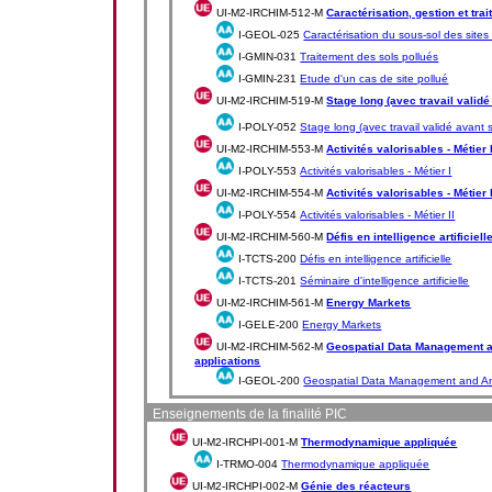
UI-M2-IRCHIM-512-M
Caractérisation, gestion et tra
I-GEOL-025
Caractérisation du sous-sol des sites
I-GMIN-031
Traitement des sols pollués
I-GMIN-231
Etude d'un cas de site pollué
UI-M2-IRCHIM-519-M
Stage long (avec travail validé
I-POLY-052
Stage long (avec travail validé avant 
UI-M2-IRCHIM-553-M
Activités valorisables - Métier 
I-POLY-553
Activités valorisables - Métier I
UI-M2-IRCHIM-554-M
Activités valorisables - Métier I
I-POLY-554
Activités valorisables - Métier II
UI-M2-IRCHIM-560-M
Défis en intelligence artificiell
I-TCTS-200
Défis en intelligence artificielle
I-TCTS-201
Séminaire d'intelligence artificielle
UI-M2-IRCHIM-561-M
Energy Markets
I-GELE-200
Energy Markets
UI-M2-IRCHIM-562-M
Geospatial Data Management a
applications
I-GEOL-200
Geospatial Data Management and Anal
Enseignements de la finalité PIC
UI-M2-IRCHPI-001-M
Thermodynamique appliquée
I-TRMO-004
Thermodynamique appliquée
UI-M2-IRCHPI-002-M
Génie des réacteurs