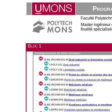
Progra
Faculté Polytech
Master ingénieur 
finalité spéciali
Bloc 1
Enseignements du tronc commun
UI-M1-IRCHIM-001-M
Droit industriel et législation social
I-POLY-101
Droit industriel
I-POLY-102
Législation sociale
UI-M1-IRCHIM-002-M
Projet en chimie et science des ma
I-GRCM-046
Projet en chimie et sciences de matériau
UI-M1-IRCHIM-003-M
Rhéologie générale
I-SDMA-002
Rhéologie générale
UI-M1-IRCHIM-004-M
Matériaux minéraux
I-SDMA-006
Matériaux minéraux
UI-M1-IRCHIM-005-M
Systèmes particulaires et membra
I-GPRO-002
Systèmes particulaires et membranaires