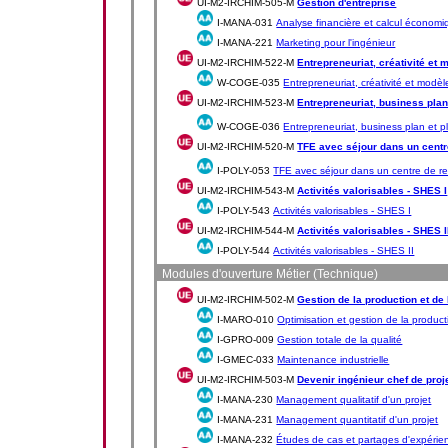
UI-M2-IRCHIM-505-M
Gestion d'entreprise
I-MANA-031
Analyse financière et calcul économiq
I-MANA-221
Marketing pour l'ingénieur
UI-M2-IRCHIM-522-M
Entrepreneuriat, créativité et 
W-COGE-035
Entrepreneuriat, créativité et modèl
UI-M2-IRCHIM-523-M
Entrepreneuriat, business plan 
W-COGE-036
Entrepreneuriat, business plan et pl
UI-M2-IRCHIM-520-M
TFE avec séjour dans un centr
I-POLY-053
TFE avec séjour dans un centre de re
UI-M2-IRCHIM-543-M
Activités valorisables - SHES I
I-POLY-543
Activités valorisables - SHES I
UI-M2-IRCHIM-544-M
Activités valorisables - SHES I
I-POLY-544
Activités valorisables - SHES II
Modules d'ouverture Métier (Technique)
UI-M2-IRCHIM-502-M
Gestion de la production et de
I-MARO-010
Optimisation et gestion de la product
I-GPRO-009
Gestion totale de la qualité
I-GMEC-033
Maintenance industrielle
UI-M2-IRCHIM-503-M
Devenir ingénieur chef de proj
I-MANA-230
Management qualitatif d'un projet
I-MANA-231
Management quantitatif d'un projet
I-MANA-232
Études de cas et partages d'expérie