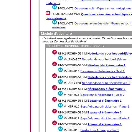
matériaux
I-POLY-072
Questions scientifiques et technologiques
UI-M2-IRCHIM-723-M
Questions avancées scientifiques 
des matériaux
I-POLY-073
Questions avancées scientifiques et tech
matériaux
Module d'ouverture
L'étudiant sera également amené à choisir 15 crédits dans les m
avec sa Commission de diplôme
Modules d'ouverture internationaux
UI-M2-IRCHIM-514-M
Nederlands voor het bedrijfsle
V-LANG-157
Nederlands voor het bedrijfsleven I
UI-M2-IRCHIM-586-M
Néerlandais élémentaire 1
V-INTR-014
Basiskennis Nederlands - Deel 1
UI-M2-IRCHIM-515-M
Nederlands voor het Bedrijfsl
V-LANG-158
Nederlands voor het bedrijfsleven II
UI-M2-IRCHIM-587-M
Néerlandais élémentaire 2
V-INTR-015
Basiskennis Nederlands - Deel 2
UI-M2-IRCHIM-588-M
Espagnol élémentaire 1
V-INTR-016
Español para principiantes - Parte 1
UI-M2-IRCHIM-589-M
Espagnol élémentaire 2
V-INTR-017
Español para principiantes - Parte 2
UI-M2-IRCHIM-590-M
Allemand élémentaire 1
V-INTR-018
Deutsch für Anfänger - Teil 1