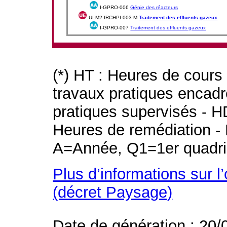
I-GPRO-006
Génie des réacteurs
UI-M2-IRCHPI-003-M
Traitement des effluents gazeux
I-GPRO-007
Traitement des effluents gazeux
(*) HT : Heures de cours
travaux pratiques encad
pratiques supervisés - H
Heures de remédiation - 
A=Année, Q1=1er quadri
Plus d’informations sur l
(décret Paysage)
Date de génération : 20/