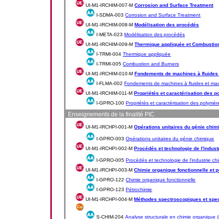
UI-M1-IRCHIM-007-M
Corrosion and Surface Treatment
I-SDMA-003
Corrosion and Surface Treatment
UI-M1-IRCHIM-008-M
Modélisation des procédés
I-META-023
Modélisation des procédés
UI-M1-IRCHIM-009-M
Thermique appliquée et Combustio
I-TRMI-004
Thermique appliquée
I-TRMI-005
Combustion and Burners
UI-M1-IRCHIM-010-M
Fondements de machines à fluides
I-FLMA-002
Fondements de machines à fluides et ma
UI-M1-IRCHIM-011-M
Propriétés et caractérisation des 
I-GPRO-100
Propriétés et caractérisation des polymèr
Enseignements de la finalité PIC
UI-M1-IRCHPI-001-M
Opérations unitaires du génie chim
I-GPRO-003
Opérations unitaires du génie chimique
UI-M1-IRCHPI-002-M
Procédés et technologie de l'indust
I-GPRO-005
Procédés et technologie de l'industrie ch
UI-M1-IRCHPI-003-M
Chimie organique fonctionnelle et 
I-GPRO-122
Chimie organique fonctionnelle
I-GPRO-123
Pétrochimie
UI-M1-IRCHPI-004-M
Méthodes spectroscopiques et spe
S-CHIM-204
Analyse structurale en chimie organique (