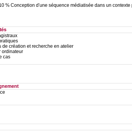
e : 10 % Conception d'une séquence médiatisée dans un context
tés
gistraux
pratiques
 de création et recherche en atelier
r ordinateur
e cas
ignement
ace