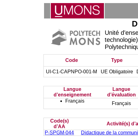
D
Unité d’ens
technologie)
Polytechniq
Code
Type
UI-C1-CAPNPO-001-M
UE Obligatoire
Langue
Langue
d’enseignement
d’évaluation
Français
Français
Code(s)
Activité(s) d
d’AA
P-SPGM-044
Didactique de la communi