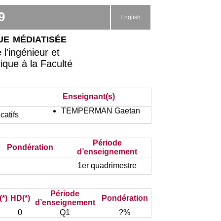
9
English
e médiatisée
'ingénieur et
ique à la Faculté
Enseignant(s)
TEMPERMAN Gaetan
catifs
Période
Pondération
d’enseignement
1er quadrimestre
Période
*)
HD(*)
Pondération
d’enseignement
0
Q1
?%