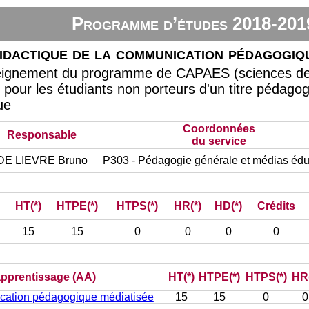
Programme d’études 2018-201
idactique de la communication pédagogiqu
eignement du programme de CAPAES (sciences de l
 pour les étudiants non porteurs d'un titre pédagog
ue
Coordonnées
Responsable
du service
DE LIEVRE Bruno
P303 - Pédagogie générale et médias édu
HT(*)
HTPE(*)
HTPS(*)
HR(*)
HD(*)
Crédits
15
15
0
0
0
0
’apprentissage (AA)
HT(*)
HTPE(*)
HTPS(*)
HR(
cation pédagogique médiatisée
15
15
0
0