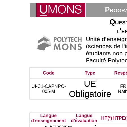
Progra
Quest
l'e
Unité d’ensei
(sciences de l'
étudiants non p
Faculté Polyte
Code
Type
Resp
UE
UI-C1-CAPNPO-
FR
005-M
Obligatoire
Nat
Langue
Langue
HT(*)
HTPE(
d’enseignement
d’évaluation
Français