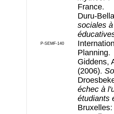
France.
Duru-Bella
sociales à 
éducative
Internation
P-SEMF-140
Planning.
Giddens, A
(2006).
Soc
Droesbeke,
échec à l'u
étudiants
Bruxelles: