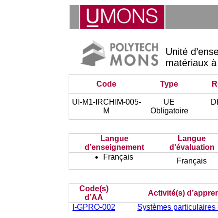
Unité d’ens
matériaux à
Code
Type
R
UI-M1-IRCHIM-005-
UE
D
M
Obligatoire
Langue
Langue
d’enseignement
d’évaluation
Français
Français
Code(s)
Activité(s) d’appre
d’AA
I-GPRO-002
Systèmes particulaires