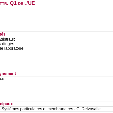
attr. Q1 de l'UE
tés
gistraux
 dirigés
e laboratoire
ignement
ace
ncipaux
- Systèmes particulaires et membranaires - C. Delvosalle