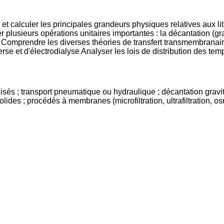
 calculer les principales grandeurs physiques relatives aux lits f
usieurs opérations unitaires importantes : la décantation (gravita
; Comprendre les diverses théories de transfert transmembranai
inverse et d'électrodialyse Analyser les lois de distribution des 
idisés ; transport pneumatique ou hydraulique ; décantation gravita
lides ; procédés à membranes (microfiltration, ultrafiltration, os