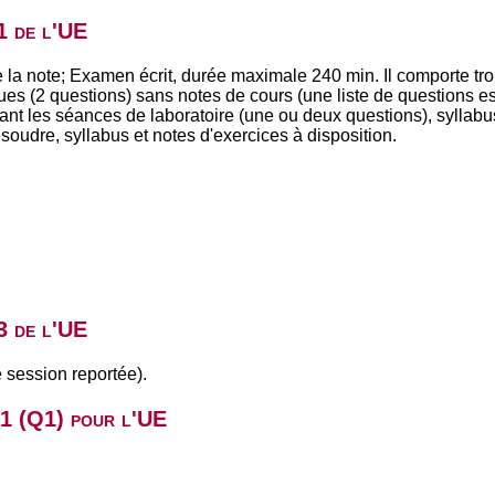
1 de l'UE
e la note; Examen écrit, durée maximale 240 min. Il comporte trois
ques (2 questions) sans notes de cours (une liste de questions es
nant les séances de laboratoire (une ou deux questions), syllabus
ésoudre, syllabus et notes d'exercices à disposition.
3 de l'UE
 session reportée).
B1 (Q1) pour l'UE