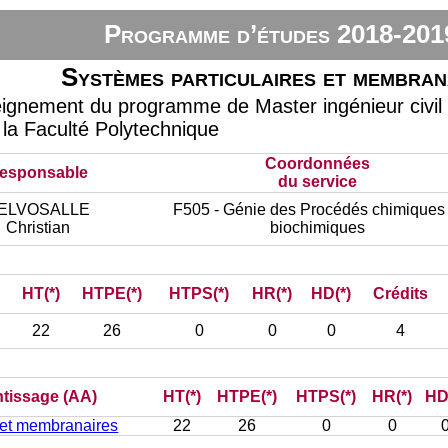
Programme d’études 2018-201
Systèmes particulaires et membran
eignement du programme de Master ingénieur civil 
 la Faculté Polytechnique
Coordonnées
esponsable
du service
ELVOSALLE
F505 - Génie des Procédés chimiques 
Christian
biochimiques
HT(*)
HTPE(*)
HTPS(*)
HR(*)
HD(*)
Crédits
22
26
0
0
0
4
ntissage (AA)
HT(*)
HTPE(*)
HTPS(*)
HR(*)
HD
 et membranaires
22
26
0
0