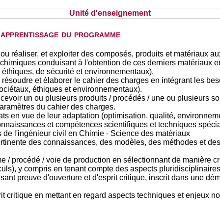
Unité d'enseignement
d'apprentissage du programme
ou réaliser, et exploiter des composés, produits et matériaux aux
himiques conduisant à l'obtention de ces derniers matériaux en
 éthiques, de sécurité et environnementaux).
 résoudre et élaborer le cahier des charges en intégrant les beso
ociétaux, éthiques et environnementaux).
cevoir un ou plusieurs produits / procédés / une ou plusieurs s
paramètres du cahier des charges.
ts en vue de leur adaptation (optimisation, qualité, environnement
onnaissances et compétences scientifiques et techniques spéci
s de l'ingénieur civil en Chimie - Science des matériaux
pertinente des connaissances, des modèles, des méthodes et des
e / procédé / voie de production en sélectionnant de manière cr
ls), y compris en tenant compte des aspects pluridisciplinaires
isant preuve d'ouverture et d'esprit critique, inscrit dans une
rit critique en mettant en regard aspects techniques et enjeux