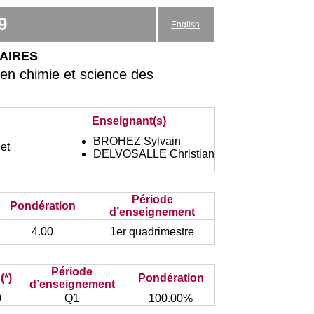
9
English
aires
en chimie et science des
Enseignant(s)
BROHEZ Sylvain
et
DELVOSALLE Christian
Période
Pondération
d’enseignement
4.00
1er quadrimestre
Période
(*)
Pondération
d’enseignement
0
Q1
100.00%