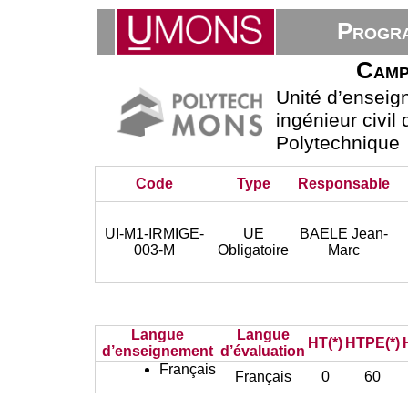
Progra
Camp
Unité d’ensei
ingénieur civil
Polytechnique
Code
Type
Responsable
UI-M1-IRMIGE-
UE
BAELE Jean-
003-M
Obligatoire
Marc
Langue
Langue
HT(*)
HTPE(*)
d’enseignement
d’évaluation
Français
Français
0
60