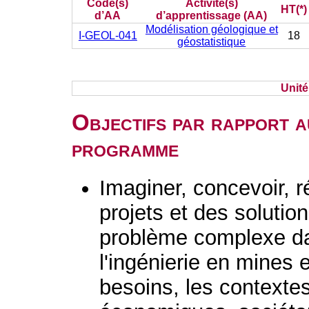
Code(s)
Activité(s)
HT(*)
d’AA
d’apprentissage (AA)
Modélisation géologique et
I-GEOL-041
18
géostatistique
Unit
Objectifs par rapport a
programme
Imaginer, concevoir, r
projets et des solutio
problème complexe d
l'ingénierie en mines 
besoins, les contextes