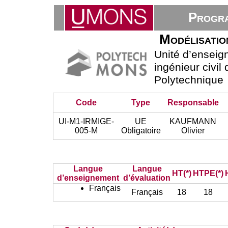
Progra
Modélisatio
Unité d’ensei
ingénieur civil
Polytechnique
Code
Type
Responsable
UI-M1-IRMIGE-
UE
KAUFMANN
005-M
Obligatoire
Olivier
Langue
Langue
HT(*)
HTPE(*)
d’enseignement
d’évaluation
Français
Français
18
18