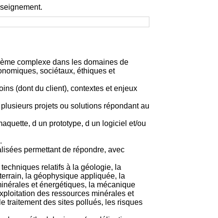
enseignement.
problème complexe dans les domaines de
conomiques, sociétaux, éthiques et
ins (dont du client), contextes et enjeux
u plusieurs projets ou solutions répondant au
quette, d un prototype, d un logiciel et/ou
.
alisées permettant de répondre, avec
echniques relatifs à la géologie, la
terrain, la géophysique appliquée, la
 minérales et énergétiques, la mécanique
exploitation des ressources minérales et
le traitement des sites pollués, les risques