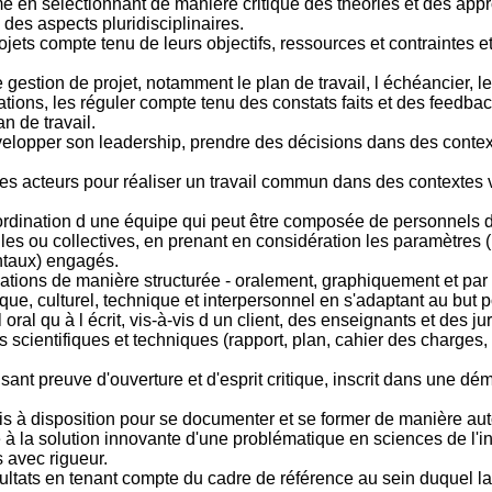
e en sélectionnant de manière critique des théories et des ap
des aspects pluridisciplinaires.
ojets compte tenu de leurs objectifs, ressources et contraintes et
de gestion de projet, notamment le plan de travail, l échéancier, l
ations, les réguler compte tenu des constats faits et des feedba
n de travail.
elopper son leadership, prendre des décisions dans des contextes
es acteurs pour réaliser un travail commun dans des contextes var
oordination d une équipe qui peut être composée de personnels de
lles ou collectives, en prenant en considération les paramètre
ntaux) engagés.
ons de manière structurée - oralement, graphiquement et par éc
ique, culturel, technique et interpersonnel en s'adaptant au but 
oral qu à l écrit, vis-à-vis d un client, des enseignants et des jur
 scientifiques et techniques (rapport, plan, cahier des charges, 
isant preuve d'ouverture et d'esprit critique, inscrit dans une
mis à disposition pour se documenter et se former de manière a
 à la solution innovante d'une problématique en sciences de l'i
 avec rigueur.
ultats en tenant compte du cadre de référence au sein duquel la