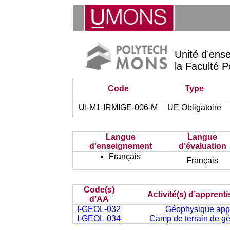
Unité d’ens
la Faculté P
Code
Type
UI-M1-IRMIGE-006-M
UE Obligatoire
Langue
Langue
d’enseignement
d’évaluation
Français
Français
Code(s)
Activité(s) d’apprent
d’AA
I-GEOL-032
Géophysique app
I-GEOL-034
Camp de terrain de g