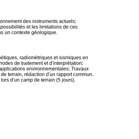
ionnement des instruments actuels;
ossibilités et les limitations de ces
ns un contexte géologique.
étiques, radiométriques et sismiques en
des de traitement et d'interprétation;
et applications environnementales; Travaux
 de terrain, rédaction d'un rapport commun.
ors d'un camp de terrain (5 jours).