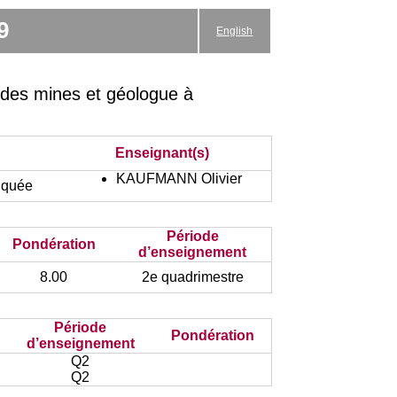
9
English
 des mines et géologue à
Enseignant(s)
KAUFMANN Olivier
iquée
Période
Pondération
d’enseignement
8.00
2e quadrimestre
Période
Pondération
d’enseignement
Q2
Q2