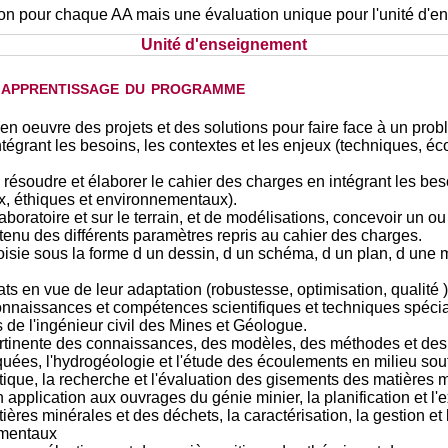
tion pour chaque AA mais une évaluation unique pour l'unité d'
Unité d'enseignement
d'apprentissage du programme
re en oeuvre des projets et des solutions pour faire face à un 
ntégrant les besoins, les contextes et les enjeux (techniques, é
 résoudre et élaborer le cahier des charges en intégrant les beso
x, éthiques et environnementaux).
boratoire et sur le terrain, et de modélisations, concevoir un o
tenu des différents paramètres repris au cahier des charges.
isie sous la forme d un dessin, d un schéma, d un plan, d une ma
ts en vue de leur adaptation (robustesse, optimisation, qualité )
onnaissances et compétences scientifiques et techniques spéci
s de l'ingénieur civil des Mines et Géologue.
ertinente des connaissances, des modèles, des méthodes et des t
quées, l'hydrogéologie et l'étude des écoulements en milieu sou
stique, la recherche et l'évaluation des gisements des matières
application aux ouvrages du génie minier, la planification et l'
ières minérales et des déchets, la caractérisation, la gestion et 
ementaux