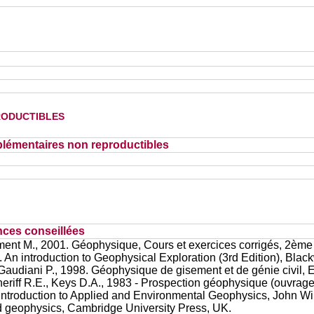
oductibles
lémentaires non reproductibles
nces conseillées
ment M., 2001. Géophysique, Cours et exercices corrigés, 2ème 
02. An introduction to Geophysical Exploration (3rd Edition), Blac
Gaudiani P., 1998. Géophysique de gisement et de génie civil, E
Sheriff R.E., Keys D.A., 1983 - Prospection géophysique (ouvrag
 Introduction to Applied and Environmental Geophysics, John Wi
d geophysics, Cambridge University Press, UK.