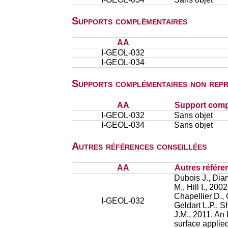
Supports complémentaires
AA
I-GEOL-032
I-GEOL-034
Supports complémentaires non repr
AA
Support comp
I-GEOL-032
Sans objet
I-GEOL-034
Sans objet
Autres références conseillées
AA
Autres référe
Dubois J., Dia
M., Hill I., 20
Chapellier D., 
I-GEOL-032
Geldart L.P., 
J.M., 2011. An
surface applie