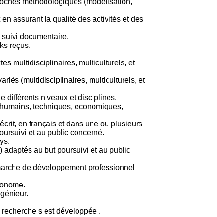
proches méthodologiques (modélisation,
 en assurant la qualité des activités et des
e suivi documentaire.
cks reçus.
 multidisciplinaires, multiculturels, et
iés (multidisciplinaires, multiculturels, et
 différents niveaux et disciplines.
s (humains, techniques, économiques,
rit, en français et dans une ou plusieurs
poursuivi et au public concerné.
ys.
) adaptés au but poursuivi et au public
 démarche de développement professionnel
utonome.
ngénieur.
 recherche s est développée .