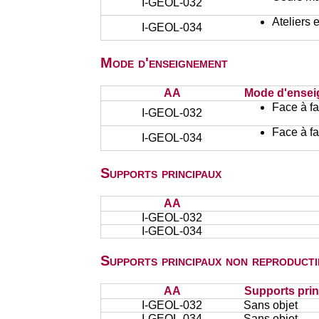
I-GEOL-032
Ateliers 
I-GEOL-034
Mode d'enseignement
AA
Mode d'ense
Face à f
I-GEOL-032
Face à f
I-GEOL-034
Supports principaux
AA
I-GEOL-032
I-GEOL-034
Supports principaux non reproducti
AA
Supports prin
I-GEOL-032
Sans objet
I-GEOL-034
Sans objet