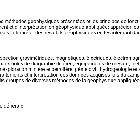
es méthodes géophysiques présentées et les principes de fonct
nt et d'interprétation en géophysique appliquée; apprécier les p
ses; interpréter des résultats géophysiques en les intégrant da
spection gravimétriques, magnétiques, électriques, électromagn
aux outils de diagraphie différée; équipements de mesure; métho
 en exploration minière et pétrolière, génie civil, hydrogéologie 
 traitements et interprétation des données acquises lors du camp
tits groupes de diverses méthodes de la géophysique appliquée l
ie générale