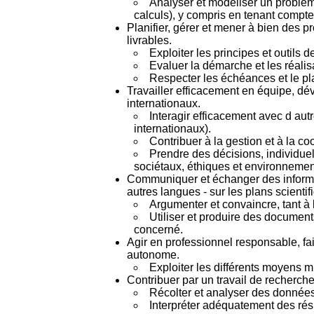
Analyser et modéliser un problèm
calculs), y compris en tenant compte 
Planifier, gérer et mener à bien des pr
livrables.
Exploiter les principes et outils 
Evaluer la démarche et les réalis
Respecter les échéances et le pla
Travailler efficacement en équipe, dév
internationaux.
Interagir efficacement avec d autr
internationaux).
Contribuer à la gestion et à la c
Prendre des décisions, individue
sociétaux, éthiques et environneme
Communiquer et échanger des informati
autres langues - sur les plans scientif
Argumenter et convaincre, tant à l 
Utiliser et produire des documents
concerné.
Agir en professionnel responsable, fa
autonome.
Exploiter les différents moyens 
Contribuer par un travail de recherche
Récolter et analyser des données
Interpréter adéquatement des rés