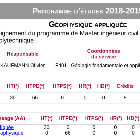
Programme d’études 2018-201
Géophysique appliquée
eignement du programme de Master ingénieur civil
olytechnique
Coordonnées
Responsable
du service
KAUFMANN Olivier
F401 - Géologie fondamentale et appl
HT(*)
HTPE(*)
HTPS(*)
HR(*)
HD(*)
Crédits
30
66
0
0
0
8
issage (AA)
HT(*)
HTPE(*)
HTPS(*)
HR(*)
HD(*)
liquée
30
0
0
0
0
éophysique
0
66
0
0
0