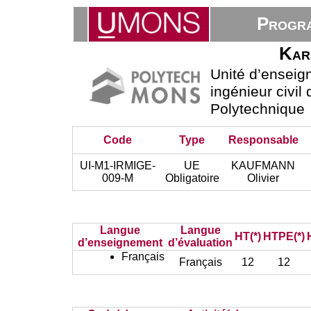
Progra
Kar
Unité d’ensei
ingénieur civil
Polytechnique
Code
Type
Responsable
UI-M1-IRMIGE-
UE
KAUFMANN
009-M
Obligatoire
Olivier
Langue
Langue
HT(*)
HTPE(*)
d’enseignement
d’évaluation
Français
Français
12
12