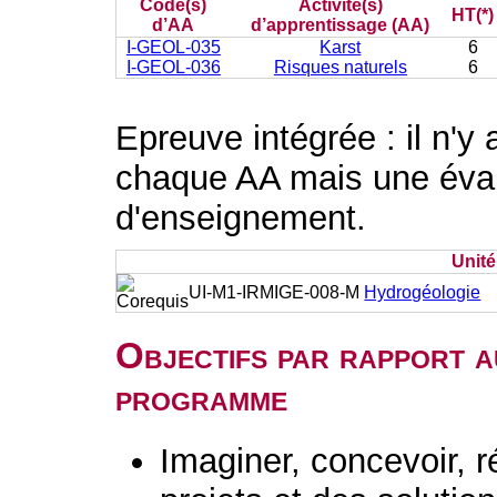
Code(s)
Activité(s)
HT(*)
d’AA
d’apprentissage (AA)
I-GEOL-035
Karst
6
I-GEOL-036
Risques naturels
6
Epreuve intégrée : il n'y
chaque AA mais une évalu
d'enseignement.
Unit
UI-M1-IRMIGE-008-M
Hydrogéologie
Objectifs par rapport a
programme
Imaginer, concevoir, r