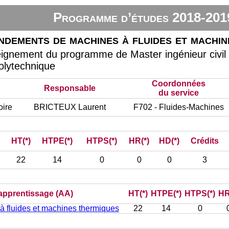
Programme d’études 2018-201
ndements de machines à fluides et machin
eignement du programme de Master ingénieur civil
olytechnique
Coordonnées
Responsable
du service
oire
BRICTEUX Laurent
F702 - Fluides-Machines
HT(*)
HTPE(*)
HTPS(*)
HR(*)
HD(*)
Crédits
22
14
0
0
0
3
’apprentissage (AA)
HT(*)
HTPE(*)
HTPS(*)
HR
 fluides et machines thermiques
22
14
0