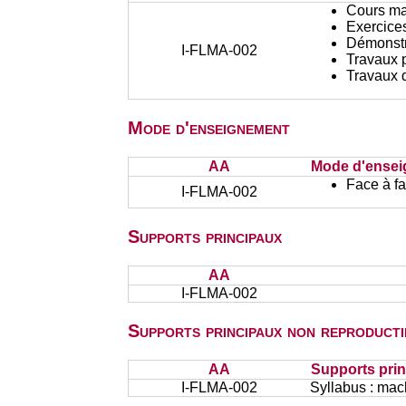
Cours ma
Exercices
Démonstr
I-FLMA-002
Travaux 
Travaux d
Mode d'enseignement
AA
Mode d'ense
Face à f
I-FLMA-002
Supports principaux
AA
I-FLMA-002
Supports principaux non reproducti
AA
Supports prin
I-FLMA-002
Syllabus : mac