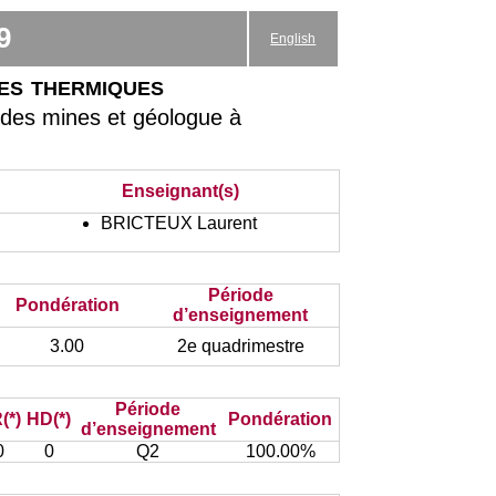
9
English
es thermiques
 des mines et géologue à
Enseignant(s)
BRICTEUX Laurent
Période
Pondération
d’enseignement
3.00
2e quadrimestre
Période
(*)
HD(*)
Pondération
d’enseignement
0
0
Q2
100.00%