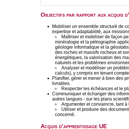
Objectifs par rapport aux acquis 
Mobiliser un ensemble structuré de c
expertise et adaptabilité, aux mission
Maîtriser et mobiliser de façon p
minéralogie et la pétrographie appli
géologie informatique et la géostati
des roches et massifs rocheux et son 
énergétiques, la valorisation des mat
naturels et les problèmes environn
Analyser et modéliser un problèm
calculs), y compris en tenant compte 
Planifier, gérer et mener à bien des pr
livrables.
Respecter les échéances et le pla
Communiquer et échanger des informati
autres langues - sur les plans scientif
Argumenter et convaincre, tant à l 
Utiliser et produire des documents
concerné.
Acquis d'apprentissage UE