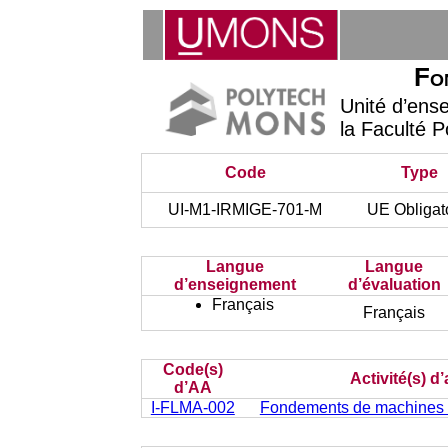
Fo
Unité d’ens
la Faculté P
Code
Type
UI-M1-IRMIGE-701-M
UE Obligat
Langue
Langue
d’enseignement
d’évaluation
Français
Français
Code(s)
Activité(s) d
d’AA
I-FLMA-002
Fondements de machines à