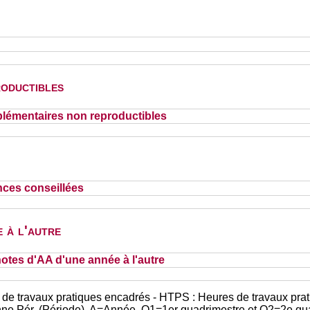
oductibles
lémentaires non reproductibles
nces conseillées
 à l'autre
otes d'AA d'une année à l'autre
 de travaux pratiques encadrés - HTPS : Heures de travaux prat
nne Pér. (Période), A=Année, Q1=1er quadrimestre et Q2=2e qu