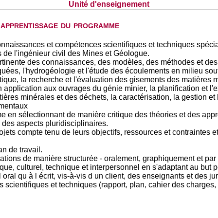
Unité d'enseignement
d'apprentissage du programme
onnaissances et compétences scientifiques et techniques spéci
s de l'ingénieur civil des Mines et Géologue.
ertinente des connaissances, des modèles, des méthodes et des t
quées, l'hydrogéologie et l'étude des écoulements en milieu sou
stique, la recherche et l'évaluation des gisements des matières
application aux ouvrages du génie minier, la planification et l'
ières minérales et des déchets, la caractérisation, la gestion et 
ementaux
e en sélectionnant de manière critique des théories et des ap
des aspects pluridisciplinaires.
ojets compte tenu de leurs objectifs, ressources et contraintes et
n de travail.
ons de manière structurée - oralement, graphiquement et par éc
ique, culturel, technique et interpersonnel en s'adaptant au but 
oral qu à l écrit, vis-à-vis d un client, des enseignants et des jur
 scientifiques et techniques (rapport, plan, cahier des charges, 