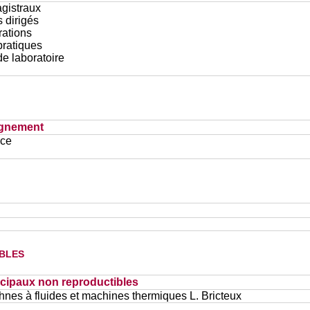
gistraux
 dirigés
ations
pratiques
e laboratoire
ignement
ace
bles
cipaux non reproductibles
hnes à fluides et machines thermiques L. Bricteux