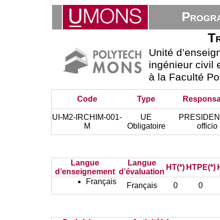
Progra
Tr
Unité d’ensei
ingénieur civil
à la Faculté P
Code
Type
Responsa
UI-M2-IRCHIM-001-
UE
PRESIDEN
M
Obligatoire
officio
Langue
Langue
HT(*)
HTPE(*)
d’enseignement
d’évaluation
Français
Français
0
0