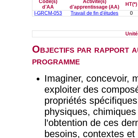
Code(s)
Activité(s)
HT(*)
d’AA
d’apprentissage (AA)
I-GRCM-053
Travail de fin d'études
0
Unit
Objectifs par rapport a
programme
Imaginer, concevoir, m
exploiter des composé
propriétés spécifiques
physiques, chimiques 
l'obtention de ces der
besoins, contextes et