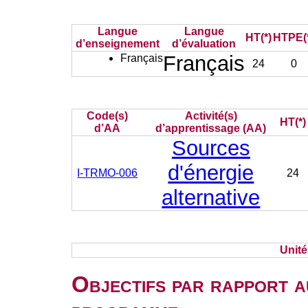
Langue
Langue
HT(*)
HTPE(
d’enseignement
d’évaluation
Français
Français
24
0
Code(s)
Activité(s)
HT(*)
d’AA
d’apprentissage (AA)
Sources
d'énergie
I-TRMO-006
24
alternative
Unit
Objectifs par rapport a