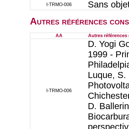
Sans obje
I-TRMO-006
Autres références cons
AA
Autres références 
D. Yogi Go
1999 - Pri
Philadelpi
Luque, S.
Photovolt
I-TRMO-006
Chichester
D. Balleri
Biocarbura
perspectiv