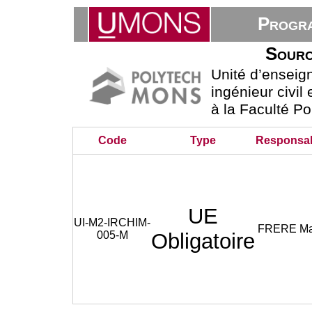
Progra
Sourc
Unité d’ensei
ingénieur civil
à la Faculté P
Code
Type
Responsa
UE
UI-M2-IRCHIM-
FRERE Ma
005-M
Obligatoire