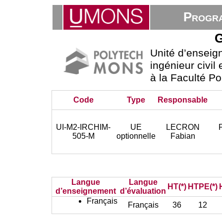
Progra
G
Unité d’ensei
ingénieur civil
à la Faculté P
Code
Type
Responsable
UI-M2-IRCHIM-
UE
LECRON
505-M
optionnelle
Fabian
Langue
Langue
HT(*)
HTPE(*)
d’enseignement
d’évaluation
Français
Français
36
12