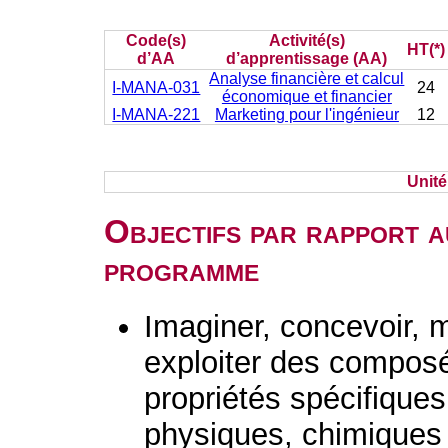
Code(s)
Activité(s)
HT(*)
d’AA
d’apprentissage (AA)
Analyse financière et calcul
I-MANA-031
24
économique et financier
I-MANA-221
Marketing pour l'ingénieur
12
Unit
Objectifs par rapport a
programme
Imaginer, concevoir, m
exploiter des composé
propriétés spécifiques
physiques, chimiques 