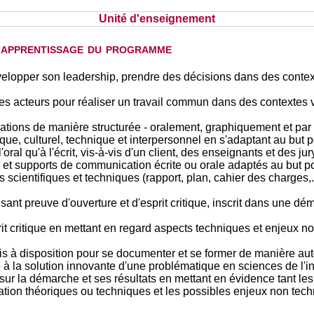
Unité d'enseignement
d'apprentissage du programme
elopper son leadership, prendre des décisions dans des contextes
es acteurs pour réaliser un travail commun dans des contextes var
ons de manière structurée - oralement, graphiquement et par éc
ique, culturel, technique et interpersonnel en s'adaptant au but 
oral qu'à l'écrit, vis-à-vis d'un client, des enseignants et des jur
s et supports de communication écrite ou orale adaptés au but po
 scientifiques et techniques (rapport, plan, cahier des charges,.
isant preuve d'ouverture et d'esprit critique, inscrit dans une
rit critique en mettant en regard aspects techniques et enjeux
mis à disposition pour se documenter et se former de manière a
 à la solution innovante d'une problématique en sciences de l'i
, sur la démarche et ses résultats en mettant en évidence tant les 
ation théoriques ou techniques et les possibles enjeux non tech