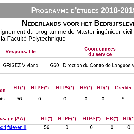
Programme d’études 2018-201
Nederlands voor het Bedrijfslev
eignement du programme de Master ingénieur civil 
 la Faculté Polytechnique
Coordonnées
Responsable
du service
GRISEZ Viviane
G60 - Direction du Centre de Langues 
e
HT(*)
HTPE(*)
HTPS(*)
HR(*)
HD(*)
Crédits
ion
is
56
0
0
0
0
5
tissage (AA)
HT(*)
HTPE(*)
HTPS(*)
HR(*)
HD(*
rijfsleven II
56
0
0
0
0