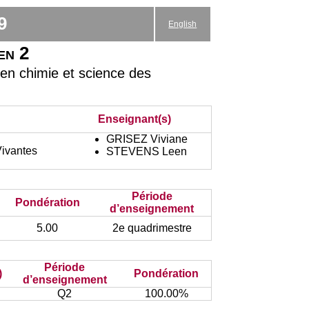
9
English
en 2
en chimie et science des
Enseignant(s)
GRISEZ Viviane
Vivantes
STEVENS Leen
Période
Pondération
d’enseignement
5.00
2e quadrimestre
Période
)
Pondération
d’enseignement
Q2
100.00%