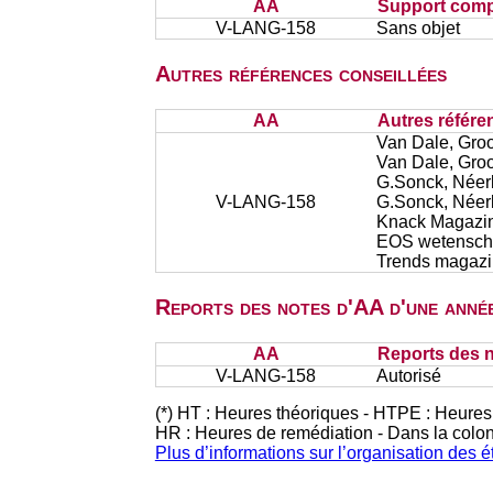
AA
Support comp
V-LANG-158
Sans objet
Autres références conseillées
AA
Autres référe
Van Dale, Groo
Van Dale, Groo
G.Sonck, Néerl
V-LANG-158
G.Sonck, Néerl
Knack Magazi
EOS wetenscha
Trends magaz
Reports des notes d'AA d'une année
AA
Reports des n
V-LANG-158
Autorisé
(*) HT : Heures théoriques - HTPE : Heures
HR : Heures de remédiation - Dans la colo
Plus d’informations sur l’organisation des 