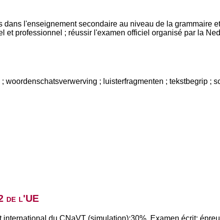
s dans l'enseignement secondaire au niveau de la grammaire et 
 et professionnel ; réussir l'examen officiel organisé par la Ned
; woordenschatsverwerving ; luisterfragmenten ; tekstbegrip ; sc
2 de l'UE
t international du CNaVT (simulation):30%. Examen écrit: épreuv