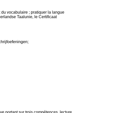
du vocabulaire ; pratiquer la langue
erlandse Taalunie, le Certificaat
hrijfoefeningen;
e portant sur trois compétences, lecture,