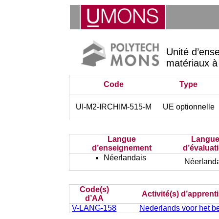
Unité d’ens
matériaux à
Code
Type
UI-M2-IRCHIM-515-M
UE optionnelle
Langue
Langu
d’enseignement
d’évaluat
Néerlandais
Néerlanda
Code(s)
Activité(s) d’appren
d’AA
V-LANG-158
Nederlands voor het bed