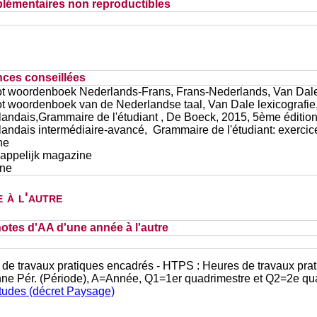
lémentaires non reproductibles
nces conseillées
t woordenboek Nederlands-Frans, Frans-Nederlands, Van Dale 
t woordenboek van de Nederlandse taal, Van Dale lexicografie
andais,Grammaire de l'étudiant , De Boeck, 2015, 5ème éditio
andais intermédiaire-avancé, Grammaire de l'étudiant: exercice
ne
ppelijk magazine
ine
 à l'autre
otes d'AA d'une année à l'autre
 de travaux pratiques encadrés - HTPS : Heures de travaux prat
nne Pér. (Période), A=Année, Q1=1er quadrimestre et Q2=2e qu
études (décret Paysage)