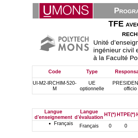
Progra
TFE avec
rech
Unité d’ensei
ingénieur civil
à la Faculté P
Code
Type
Responsa
UI-M2-IRCHIM-520-
UE
PRESIDEN
M
optionnelle
officio
Langue
Langue
HT(*)
HTPE(*)
d’enseignement
d’évaluation
Français
Français
0
0