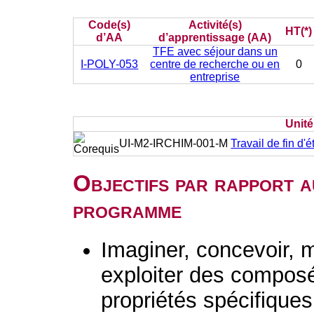
Code(s)
Activité(s)
HT(*)
d’AA
d’apprentissage (AA)
TFE avec séjour dans un
I-POLY-053
centre de recherche ou en
0
entreprise
Unit
UI-M2-IRCHIM-001-M
Travail de fin d'
Objectifs par rapport a
programme
Imaginer, concevoir, m
exploiter des composé
propriétés spécifiques