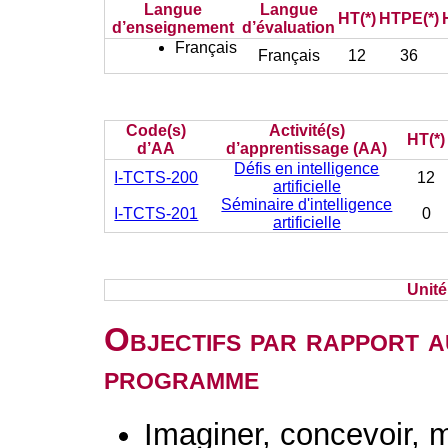
Langue
Langue
HT(*)
HTPE(*)
d’enseignement
d’évaluation
Français
Français
12
36
Code(s)
Activité(s)
HT(*)
d’AA
d’apprentissage (AA)
Défis en intelligence
I-TCTS-200
12
artificielle
Séminaire d'intelligence
I-TCTS-201
0
artificielle
Unit
Objectifs par rapport a
programme
Imaginer, concevoir, m