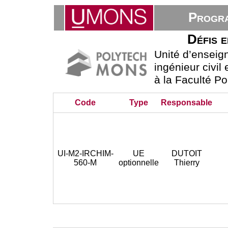
Progra
Défis e
Unité d’ensei
ingénieur civil
à la Faculté P
Code
Type
Responsable
UI-M2-IRCHIM-
UE
DUTOIT
560-M
optionnelle
Thierry