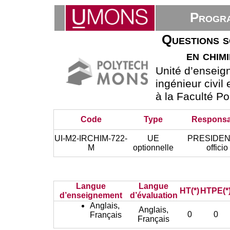
Progra
Questions s
en chim
Unité d’ensei
ingénieur civil
à la Faculté P
Code
Type
Responsa
UI-M2-IRCHIM-722-
UE
PRESIDEN
M
optionnelle
officio
Langue
Langue
HT(*)
HTPE(*
d’enseignement
d’évaluation
Anglais,
Anglais,
0
0
Français
Français