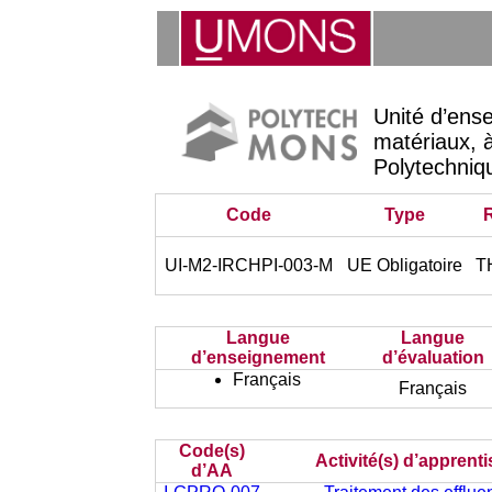
Unité d’ens
matériaux, à
Polytechniq
Code
Type
UI-M2-IRCHPI-003-M
UE Obligatoire
T
Langue
Langue
d’enseignement
d’évaluation
Français
Français
Code(s)
Activité(s) d’apprent
d’AA