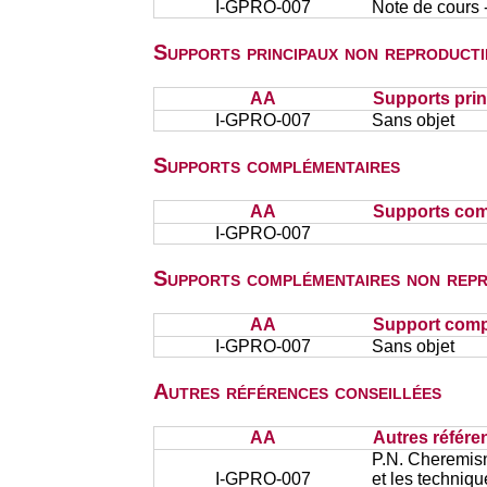
I-GPRO-007
Note de cours 
Supports principaux non reproducti
AA
Supports prin
I-GPRO-007
Sans objet
Supports complémentaires
AA
Supports com
I-GPRO-007
Supports complémentaires non repr
AA
Support comp
I-GPRO-007
Sans objet
Autres références conseillées
AA
Autres référe
P.N. Cheremisn
I-GPRO-007
et les techniqu