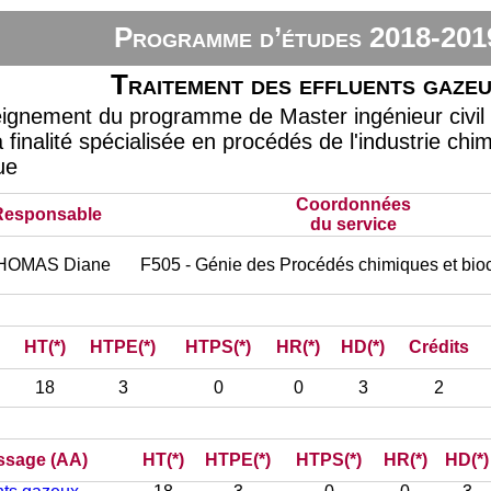
Programme d’études 2018-201
Traitement des effluents gaze
eignement du programme de Master ingénieur civil 
 finalité spécialisée en procédés de l'industrie chi
ue
Coordonnées
Responsable
du service
HOMAS Diane
F505 - Génie des Procédés chimiques et bio
HT(*)
HTPE(*)
HTPS(*)
HR(*)
HD(*)
Crédits
18
3
0
0
3
2
issage (AA)
HT(*)
HTPE(*)
HTPS(*)
HR(*)
HD(*)