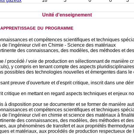
nts gazeux
18
3
0
0
3
Unité d'enseignement
d'apprentissage du programme
onnaissances et compétences scientifiques et techniques spéci
s de l'ingénieur civil en Chimie - Science des matériaux
pertinente des connaissances, des modèles, des méthodes et des
e / procédé / voie de production en sélectionnant de manière cr
ls), y compris en tenant compte des aspects pluridisciplinaires
tions possibles des technologies nouvelles et émergentes dans l
isant preuve d'ouverture et d'esprit critique, inscrit dans une
rit critique en mettant en regard aspects techniques et enjeux
mis à disposition pour se documenter et se former de manière a
onnaissances et compétences scientifiques et techniques spéci
s de l'ingénieur civil en chimie et science des matériaux à finali
ertinente des connaissances, des modèles, des méthodes et des t
ques, aux phénomènes de transfert et aux propriétés thermodyn
ues et matériaux, aux procédés de production respectueux de l'