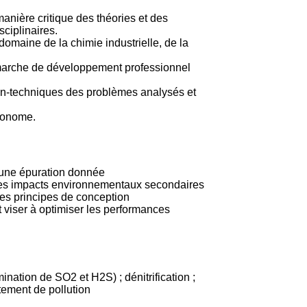
nière critique des théories et des
ciplinaires.
domaine de la chimie industrielle, de la
 démarche de développement professionnel
 non-techniques des problèmes analysés et
utonome.
 une épuration donnée
er les impacts environnementaux secondaires
les principes de conception
 viser à optimiser les performances
ination de SO2 et H2S) ; dénitrification ;
tement de pollution