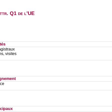
attr. Q1 de l'UE
tés
gistraux
s, visites
ignement
ace
ncipaux