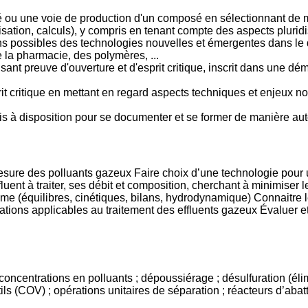
 ou une voie de production d'un composé en sélectionnant de ma
tion, calculs), y compris en tenant compte des aspects pluridis
tions possibles des technologies nouvelles et émergentes dans le 
 la pharmacie, des polymères, ...
isant preuve d'ouverture et d'esprit critique, inscrit dans une
rit critique en mettant en regard aspects techniques et enjeux
mis à disposition pour se documenter et se former de manière a
mesure des polluants gazeux Faire choix d’une technologie pour
fluent à traiter, ses débit et composition, cherchant à minimis
tème (équilibres, cinétiques, bilans, hydrodynamique) Connaitre 
tions applicables au traitement des effluents gazeux Évaluer et
concentrations en polluants ; dépoussiérage ; désulfuration (élim
s (COV) ; opérations unitaires de séparation ; réacteurs d’abat