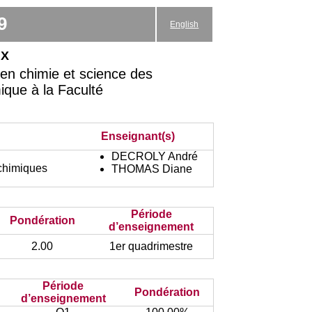
9
English
ux
en chimie et science des
mique à la Faculté
Enseignant(s)
DECROLY André
chimiques
THOMAS Diane
Période
Pondération
d’enseignement
2.00
1er quadrimestre
Période
Pondération
d’enseignement