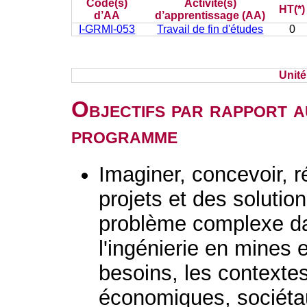
Code(s)
Activité(s)
HT(*)
d’AA
d’apprentissage (AA)
I-GRMI-053
Travail de fin d'études
0
Unit
Objectifs par rapport a
programme
Imaginer, concevoir, r
projets et des solutio
problème complexe d
l'ingénierie en mines 
besoins, les contextes
économiques, sociétau