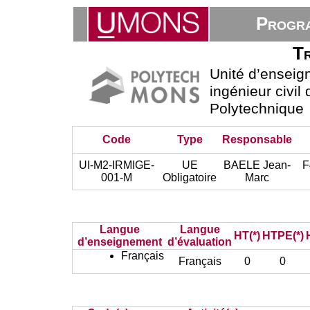
Progra
Tr
Unité d’ensei
ingénieur civil
Polytechnique
Code
Type
Responsable
UI-M2-IRMIGE-
UE
BAELE Jean-
F
001-M
Obligatoire
Marc
Langue
Langue
HT(*)
HTPE(*)
d’enseignement
d’évaluation
Français
Français
0
0