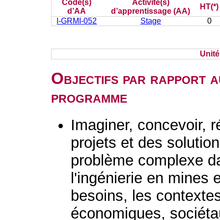
Code(s)
Activité(s)
HT(*)
d’AA
d’apprentissage (AA)
I-GRMI-052
Stage
0
Unit
Objectifs par rapport a
programme
Imaginer, concevoir, r
projets et des solutio
problème complexe d
l'ingénierie en mines 
besoins, les contextes
économiques, sociétau