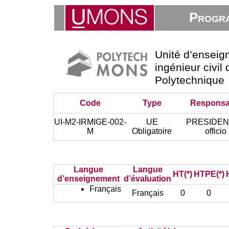
Progra
Unité d’ensei
ingénieur civil
Polytechnique
Code
Type
Responsa
UI-M2-IRMIGE-002-
UE
PRESIDEN
M
Obligatoire
officio
Langue
Langue
HT(*)
HTPE(*)
d’enseignement
d’évaluation
Français
Français
0
0