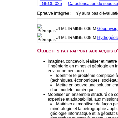
I-GEOL-025
Caractérisation du sous-so
Epreuve intégrée : il n'y aura pas d'évalua
UI-M1-IRMIGE-006-M
Géophysiq
UI-M1-IRMIGE-008-M
Hydrogéol
Objectifs par rapport aux acquis 
Imaginer, concevoir, réaliser et mett
l'ingénierie en mines et géologie en i
environnementaux).
Identifier le problème complexe à
(techniques, économiques, sociétau
Mettre en oeuvre une solution cho
d un modèle numérique.
Mobiliser un ensemble structuré de c
expertise et adaptabilité, aux mission
Maîtriser et mobiliser de façon p
minéralogie et la pétrographie appli
géologie informatique et la géostati