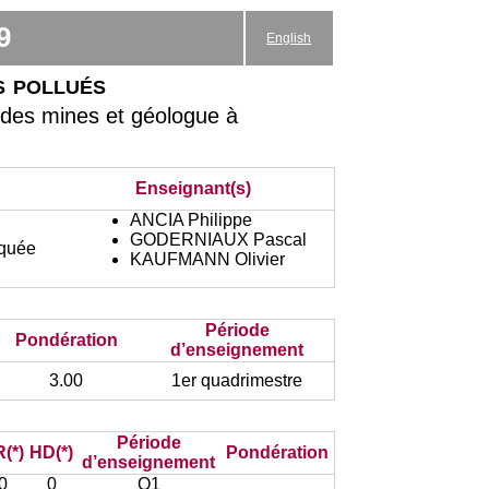
9
English
s pollués
 des mines et géologue à
Enseignant(s)
ANCIA Philippe
GODERNIAUX Pascal
iquée
KAUFMANN Olivier
Période
Pondération
d’enseignement
3.00
1er quadrimestre
Période
(*)
HD(*)
Pondération
d’enseignement
0
0
Q1