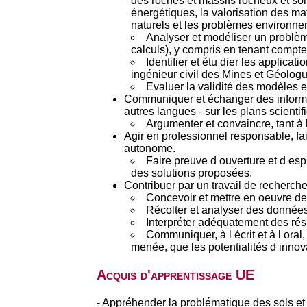
des roches et massifs rocheux et son 
énergétiques, la valorisation des mat
naturels et les problèmes environn
Analyser et modéliser un problèm
calculs), y compris en tenant compte 
Identifier et étu dier les applic
ingénieur civil des Mines et Géologu
Evaluer la validité des modèles e
Communiquer et échanger des informati
autres langues - sur les plans scientif
Argumenter et convaincre, tant à l 
Agir en professionnel responsable, fa
autonome.
Faire preuve d ouverture et d es
des solutions proposées.
Contribuer par un travail de recherche
Concevoir et mettre en oeuvre d
Récolter et analyser des données
Interpréter adéquatement des rés
Communiquer, à l écrit et à l oral
menée, que les potentialités d innov
Acquis d'apprentissage UE
- Appréhender la problématique des sols et 