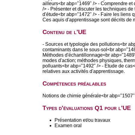
ailleurs<br abp="1469" /> - Comprendre et 
/> - Présenter et discuter les techniques d
d'étude<br abp="1472" /> - Faire les liens q
Ces aquis d'apprentissage sont décrits de m
Contenu de l'UE
- Sources et typologie des pollutions<br a
contaminants dans le sous-sol<br abp="1487
Méthodes d'échantillonnage<br abp="1489" 
modes d'action; méthodes physiques, thermiq
polluants<br abp="1492" /> - Etude de cas<
relatives aux activités d'apprentissage.
Compétences préalables
Notions de chimie générale<br abp="1507"
Types d'évaluations Q1 pour l'UE
Présentation et/ou travaux
Examen oral