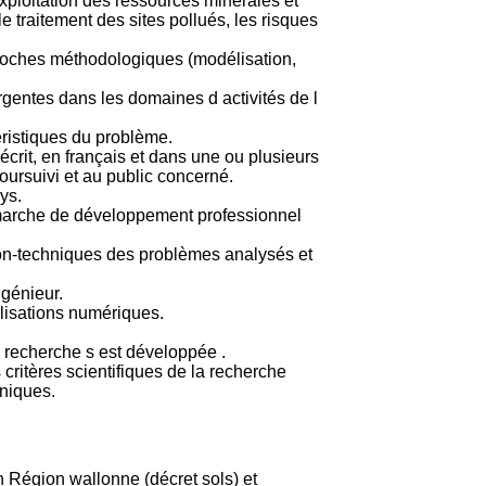
exploitation des ressources minérales et
le traitement des sites pollués, les risques
proches méthodologiques (modélisation,
rgentes dans les domaines d activités de l
éristiques du problème.
rit, en français et dans une ou plusieurs
poursuivi et au public concerné.
ys.
 démarche de développement professionnel
 non-techniques des problèmes analysés et
ngénieur.
lisations numériques.
 recherche s est développée .
 critères scientifiques de la recherche
hniques.
n Région wallonne (décret sols) et