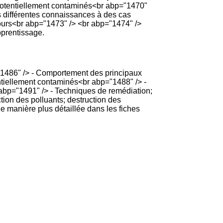
s potentiellement contaminés<br abp="1470"
es différentes connaissances à des cas
u cours<br abp="1473" /> <br abp="1474" />
apprentissage.
="1486" /> - Comportement des principaux
ntiellement contaminés<br abp="1488" /> -
abp="1491" /> - Techniques de remédiation;
tion des polluants; destruction des
e manière plus détaillée dans les fiches