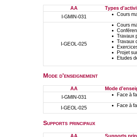
AA
Types d'activi
Cours ma
I-GMIN-031
Cours ma
Conféren
Travaux 
Travaux d
I-GEOL-025
Exercices
Projet su
Etudes d
Mode d'enseignement
AA
Mode d'ense
Face à f
I-GMIN-031
Face à f
I-GEOL-025
Supports principaux
AA
Supports pri