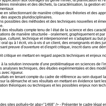
application aux ouvrages du génie minier, la planification et l'
ières minérales et des déchets, la caractérisation, la gestion et 
ementaux
e en sélectionnant de manière critique des théories et des ap
des aspects pluridisciplinaires.
ations possibles des méthodes et des techniques nouvelles et éme
e.
t des résultats compte tenu de l état de la science et des caract
ons de manière structurée - oralement, graphiquement et par éc
ique, culturel, technique et interpersonnel en s'adaptant au but 
oral qu à l écrit, vis-à-vis d un client, des enseignants et des jur
isant preuve d'ouverture et d'esprit critique, inscrit dans une
prit critique en mettant en regard aspects techniques et enjeux
 à la solution innovante d'une problématique en sciences de l'i
es analyses techniques, des études expérimentales et des modé
 avec rigueur.
ultats en tenant compte du cadre de référence au sein duquel la
, sur la démarche et ses résultats en mettant en évidence tant les
ation théoriques ou techniques et les possibles enjeux non tec
des sites pollués<br abp="1468" /> - Présenter le cadre légal e