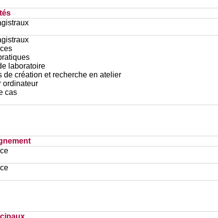
tés
gistraux
gistraux
ces
pratiques
e laboratoire
 de création et recherche en atelier
r ordinateur
e cas
ignement
ace
ace
ncipaux