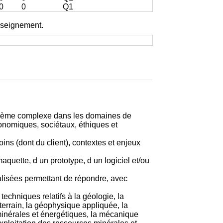
0
0
Q1
enseignement.
problème complexe dans les domaines de
conomiques, sociétaux, éthiques et
ins (dont du client), contextes et enjeux
quette, d un prototype, d un logiciel et/ou
alisées permettant de répondre, avec
echniques relatifs à la géologie, la
terrain, la géophysique appliquée, la
 minérales et énergétiques, la mécanique