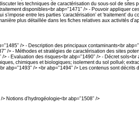
discuter les techniques de caractérisation du sous-sol de site
e traitement disponibles<br abp="1471" /> - Pouvoir appliquer c
ui s'impose entre les parties 'caractérisation' et 'traitement' d
anière plus détaillée dans les fiches relatives aux activités d'
bp="1485" /> - Description des principaux contaminants<br abp
" /> - Méthodes et stratégies de caractérisation des sites pote
/> - Evaluation des risques<br abp="1490" /> - Décret sols<br 
ues, chimiques et biologiques; isolement du sol pollué; extrac
br abp="1493" /> <br abp="1494" /> Les contenus sont décrits d
 /> Notions d'hydrogéologie<br abp="1508" />