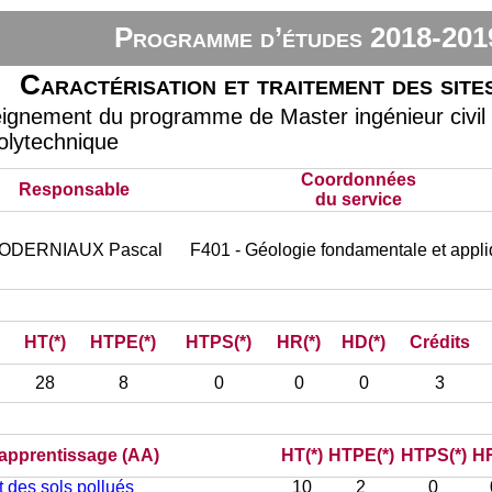
Programme d’études 2018-201
Caractérisation et traitement des site
eignement du programme de Master ingénieur civil
olytechnique
Coordonnées
Responsable
du service
ODERNIAUX Pascal
F401 - Géologie fondamentale et appl
HT(*)
HTPE(*)
HTPS(*)
HR(*)
HD(*)
Crédits
28
8
0
0
0
3
d’apprentissage (AA)
HT(*)
HTPE(*)
HTPS(*)
HR
 des sols pollués
10
2
0