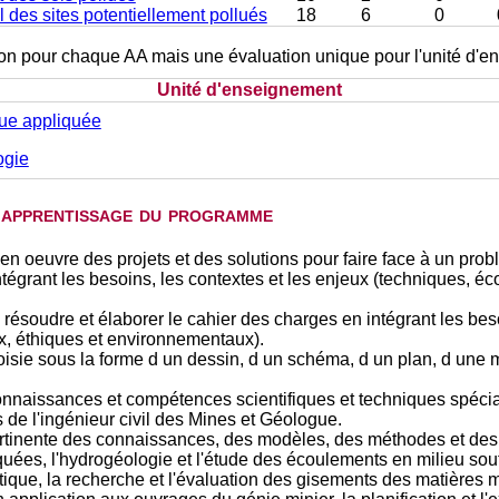
l des sites potentiellement pollués
18
6
0
tion pour chaque AA mais une évaluation unique pour l'unité d'
Unité d'enseignement
ue appliquée
ogie
d'apprentissage du programme
re en oeuvre des projets et des solutions pour faire face à un 
ntégrant les besoins, les contextes et les enjeux (techniques, é
 résoudre et élaborer le cahier des charges en intégrant les beso
x, éthiques et environnementaux).
isie sous la forme d un dessin, d un schéma, d un plan, d une ma
onnaissances et compétences scientifiques et techniques spéci
s de l'ingénieur civil des Mines et Géologue.
ertinente des connaissances, des modèles, des méthodes et des t
quées, l'hydrogéologie et l'étude des écoulements en milieu sou
stique, la recherche et l'évaluation des gisements des matières