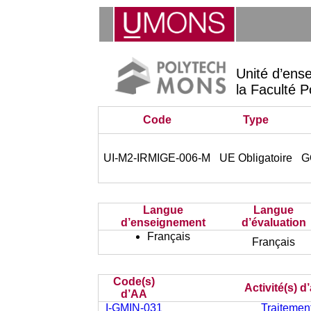
Unité d’ens
la Faculté P
Code
Type
UI-M2-IRMIGE-006-M
UE Obligatoire
G
Langue
Langue
d’enseignement
d’évaluation
Français
Français
Code(s)
Activité(s) 
d’AA
I-GMIN-031
Traitement