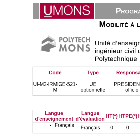
Progra
Mobilité à 
Unité d’ensei
ingénieur civil
Polytechnique
Code
Type
Responsa
UI-M2-IRMIGE-521-
UE
PRESIDEN
M
optionnelle
officio
Langue
Langue
HT(*)
HTPE(*)
d’enseignement
d’évaluation
Français
Français
0
0