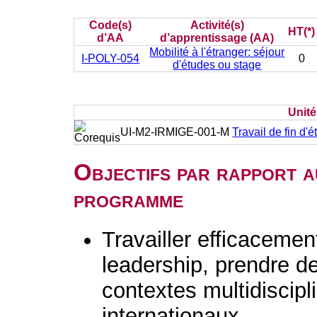
Code(s)
Activité(s)
HT(*)
d’AA
d’apprentissage (AA)
Mobilité à l'étranger: séjour
I-POLY-054
0
d'études ou stage
Unit
UI-M2-IRMIGE-001-M
Travail de fin d'
Objectifs par rapport a
programme
Travailler efficaceme
leadership, prendre d
contextes multidiscipli
internationaux.