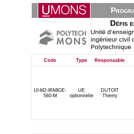
Progra
Défis e
Unité d’ensei
ingénieur civil
Polytechnique
Code
Type
Responsable
UI-M2-IRMIGE-
UE
DUTOIT
560-M
optionnelle
Thierry