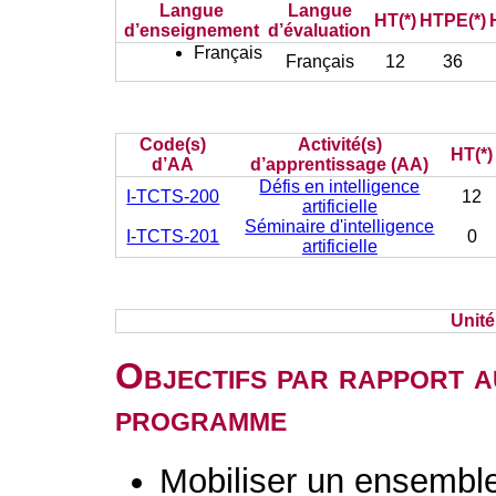
Langue
Langue
HT(*)
HTPE(*)
d’enseignement
d’évaluation
Français
Français
12
36
Code(s)
Activité(s)
HT(*)
d’AA
d’apprentissage (AA)
Défis en intelligence
I-TCTS-200
12
artificielle
Séminaire d'intelligence
I-TCTS-201
0
artificielle
Unit
Objectifs par rapport a
programme
Mobiliser un ensembl