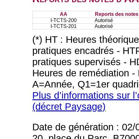
AA
Reports des notes 
I-TCTS-200
Autorisé
I-TCTS-201
Autorisé
(*) HT : Heures théoriqu
pratiques encadrés - HT
pratiques supervisés - H
Heures de remédiation - 
A=Année, Q1=1er quadri
Plus d’informations sur l
(décret Paysage)
Date de génération : 02/
20, place du Parc, B700