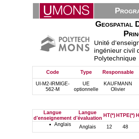
Progra
Geospatial 
Prin
Unité d’ensei
ingénieur civil
Polytechnique
Code
Type
Responsable
UI-M2-IRMIGE-
UE
KAUFMANN
562-M
optionnelle
Olivier
Langue
Langue
HT(*)
HTPE(*)
H
d’enseignement
d’évaluation
Anglais
Anglais
12
48