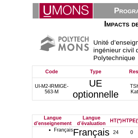
Progra
Impacts d
Unité d’ensei
ingénieur civil
Polytechnique
Code
Type
Res
UE
UI-M2-IRMIGE-
TS
563-M
optionnelle
Kat
Langue
Langue
HT(*)
HTPE(
d’enseignement
d’évaluation
Français
Français
24
0