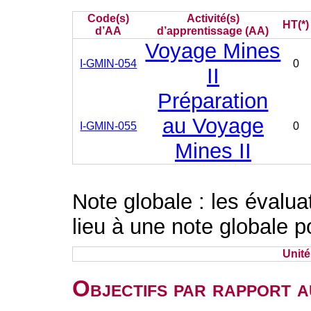
Code(s)
Activité(s)
HT(*)
d’AA
d’apprentissage (AA)
Voyage Mines
I-GMIN-054
0
II
Préparation
au Voyage
I-GMIN-055
0
Mines II
Note globale : les évalu
lieu à une note globale p
Unit
Objectifs par rapport a