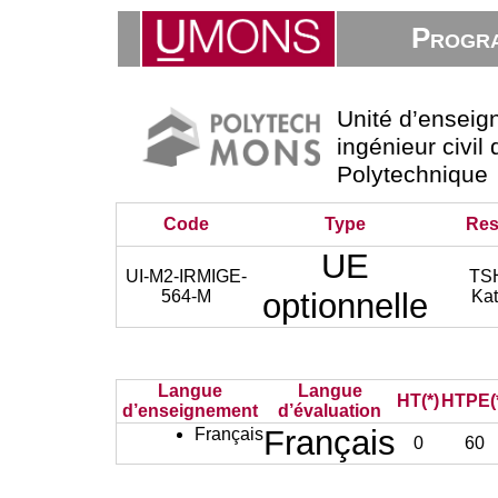
Progra
Unité d’ensei
ingénieur civil
Polytechnique
Code
Type
Res
UE
UI-M2-IRMIGE-
TS
564-M
optionnelle
Kat
Langue
Langue
HT(*)
HTPE(
d’enseignement
d’évaluation
Français
Français
0
60