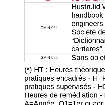
Hustrulid
handbook »
engineers
I-GMIN-054
Société de
“Dictionna
carrieres”
Sans obje
I-GMIN-055
(*) HT : Heures théoriqu
pratiques encadrés - HT
pratiques supervisés - H
Heures de remédiation - 
A=Année, Q1=1er quadri