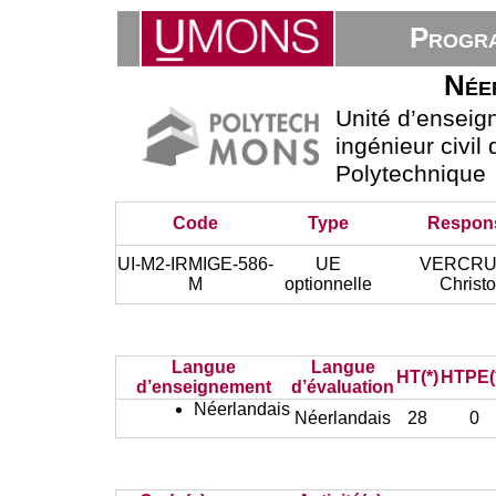
Progra
Née
Unité d’ensei
ingénieur civil
Polytechnique
Code
Type
Respon
UI-M2-IRMIGE-586-
UE
VERCRU
M
optionnelle
Christ
Langue
Langue
HT(*)
HTPE(
d’enseignement
d’évaluation
Néerlandais
Néerlandais
28
0