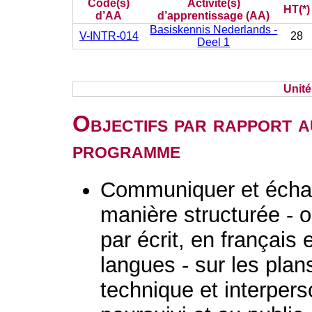
Code(s)
Activité(s)
HT(*)
d’AA
d’apprentissage (AA)
Basiskennis Nederlands -
V-INTR-014
28
Deel 1
Unit
Objectifs par rapport a
programme
Communiquer et échan
manière structurée - 
par écrit, en français
langues - sur les plans
technique et interpers