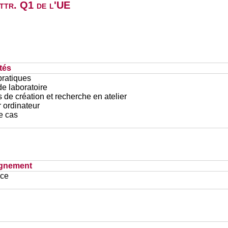
attr. Q1 de l'UE
tés
pratiques
e laboratoire
 de création et recherche en atelier
r ordinateur
e cas
ignement
ace