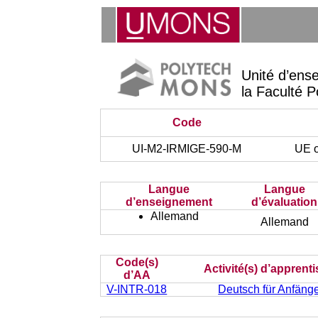
Unité d’ens
la Faculté P
Code
UI-M2-IRMIGE-590-M
UE o
Langue
Langue
d’enseignement
d’évaluation
Allemand
Allemand
Code(s)
Activité(s) d’apprent
d’AA
V-INTR-018
Deutsch für Anfänger