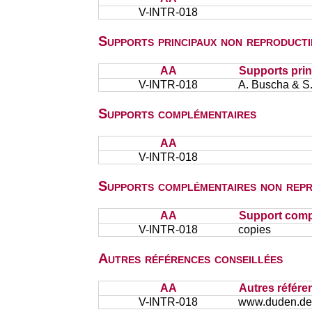
V-INTR-018
Supports principaux non reproducti
AA
Supports prin
V-INTR-018
A. Buscha & S.
Supports complémentaires
AA
V-INTR-018
Supports complémentaires non repr
AA
Support comp
V-INTR-018
copies
Autres références conseillées
AA
Autres référe
V-INTR-018
www.duden.de 