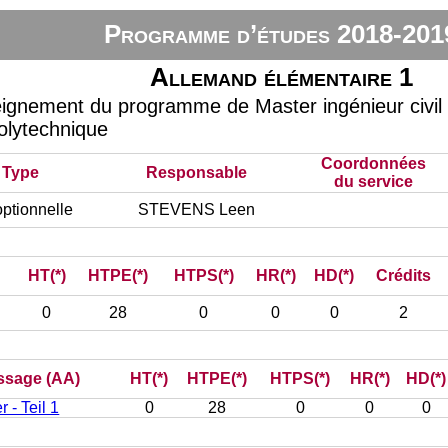
Programme d’études 2018-201
Allemand élémentaire 1
eignement du programme de Master ingénieur civil
olytechnique
Coordonnées
Type
Responsable
du service
ptionnelle
STEVENS Leen
HT(*)
HTPE(*)
HTPS(*)
HR(*)
HD(*)
Crédits
0
28
0
0
0
2
issage (AA)
HT(*)
HTPE(*)
HTPS(*)
HR(*)
HD(*)
 - Teil 1
0
28
0
0
0