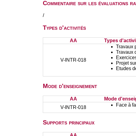
Commentaire sur les évaluations r
/
Types d'activités
AA
Types d'activi
Travaux 
Travaux d
Exercices
V-INTR-018
Projet su
Etudes d
Mode d'enseignement
AA
Mode d'ense
Face à f
V-INTR-018
Supports principaux
AA