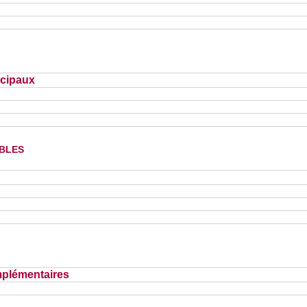
ncipaux
bles
plémentaires