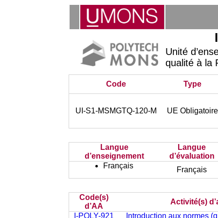
Unité d’ens
qualité à la
Code
Type
UI-S1-MSMGTQ-120-M
UE Obligatoire
Langue
Langue
d’enseignement
d’évaluation
Français
Français
Code(s)
Activité(s) 
d’AA
I-POLY-921
Introduction aux normes (q