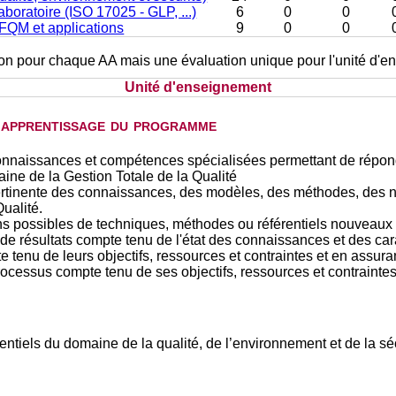
boratoire (ISO 17025 - GLP, ...)
6
0
0
EFQM et applications
9
0
0
tion pour chaque AA mais une évaluation unique pour l'unité d'
Unité d'enseignement
d'apprentissage du programme
onnaissances et compétences spécialisées permettant de répondr
ine de la Gestion Totale de la Qualité
pertinente des connaissances, des modèles, des méthodes, des n
ualité.
tions possibles de techniques, méthodes ou référentiels nouveaux 
 de résultats compte tenu de l'état des connaissances et des ca
tenu de leurs objectifs, ressources et contraintes et en assurant 
processus compte tenu de ses objectifs, ressources et contraintes
ntiels du domaine de la qualité, de l’environnement et de la sé