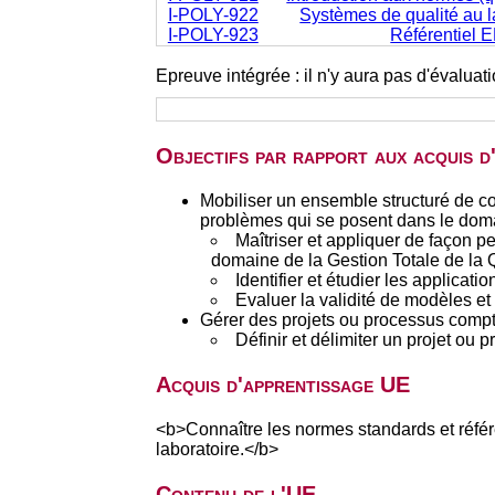
I-POLY-922
Systèmes de qualité au la
I-POLY-923
Référentiel 
Epreuve intégrée : il n'y aura pas d'évalua
Objectifs par rapport aux acquis 
Mobiliser un ensemble structuré de c
problèmes qui se posent dans le doma
Maîtriser et appliquer de façon 
domaine de la Gestion Totale de la Q
Identifier et étudier les applica
Evaluer la validité de modèles et
Gérer des projets ou processus compte 
Définir et délimiter un projet ou 
Acquis d'apprentissage UE
<b>Connaître les normes standards et référe
laboratoire.</b>
Contenu de l'UE