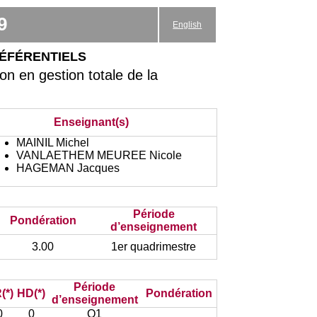
9
English
éférentiels
n en gestion totale de la
Enseignant(s)
MAINIL Michel
VANLAETHEM MEUREE Nicole
HAGEMAN Jacques
Période
Pondération
d’enseignement
3.00
1er quadrimestre
Période
(*)
HD(*)
Pondération
d’enseignement
0
0
Q1