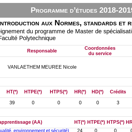
Programme d’études 2018-201
Introduction aux Normes, standards et r
eignement du programme de Master de spécialisatio
 Faculté Polytechnique
Coordonnées
Responsable
du service
VANLAETHEM MEUREE Nicole
HT(*)
HTPE(*)
HTPS(*)
HR(*)
HD(*)
Crédits
39
0
0
0
0
3
d’apprentissage (AA)
HT(*)
HTPE(*)
HTPS(*)
HR
ualité, environnement et sécurité)
24
0
0