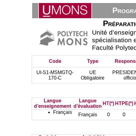
Progra
Préparati
Unité d’ensei
spécialisation e
Faculté Polyte
Code
Type
Respons
UI-S1-MSMGTQ-
UE
PRESIDEN
170-C
Obligatoire
offici
Langue
Langue
HT(*)
HTPE(*)
d’enseignement
d’évaluation
Français
Français
0
0