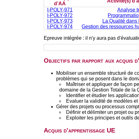
Activité(s) d
d’AA
I-POLY-971
Analyse t
I-POLY-972
Programmation
I-POLY-973
La Qualité dans l
I-POLY-974
Gestion des ressources hu
Epreuve intégrée : il n'y aura pas d'évalua
Objectifs par rapport aux acquis 
Mobiliser un ensemble structuré de c
problèmes qui se posent dans le doma
Maîtriser et appliquer de façon 
domaine de la Gestion Totale de la Q
Identifier et étudier les applica
Evaluer la validité de modèles et
Gérer des projets ou processus compte 
Définir et délimiter un projet ou 
Exploiter les principes et outils d
Acquis d'apprentissage UE