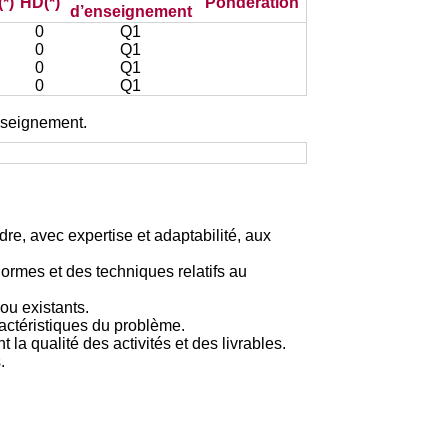
*)
HD(*)
Pondération
d’enseignement
0
Q1
0
Q1
0
Q1
0
Q1
enseignement.
e, avec expertise et adaptabilité, aux
ormes et des techniques relatifs au
ou existants.
ractéristiques du problème.
la qualité des activités et des livrables.
.