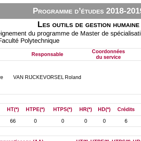
Programme d’études 2018-201
Les outils de gestion humaine
eignement du programme de Master de spécialisatio
 Faculté Polytechnique
Coordonnées
Responsable
du service
re
VAN RIJCKEVORSEL Roland
HT(*)
HTPE(*)
HTPS(*)
HR(*)
HD(*)
Crédits
66
0
0
0
0
6