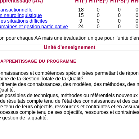
’apprentissage (AA)
HT(*)
HTPE(*)
HTPS(*)
HR(
ransactionnelle
18
0
0
0
 neurolinguistique
15
0
0
0
es situations difficiles
9
0
0
0
maines et gestion participative
24
0
0
0
tion pour chaque AA mais une évaluation unique pour l'unité d'
Unité d'enseignement
d'apprentissage du programme
onnaissances et compétences spécialisées permettant de répondr
ine de la Gestion Totale de la Qualité
pertinente des connaissances, des modèles, des méthodes, des n
ualité.
tions possibles de techniques, méthodes ou référentiels nouveaux 
 de résultats compte tenu de l'état des connaissances et des ca
tenu de leurs objectifs, ressources et contraintes et en assurant 
processus compte tenu de ses objectifs, ressources et contraintes
e gestion de la qualité.