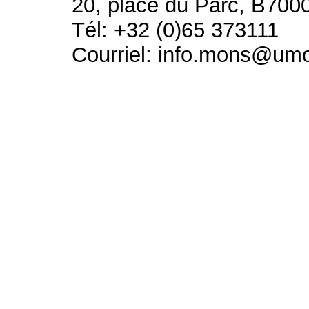
20, place du Parc, B700
Tél: +32 (0)65 373111
Courriel: info.mons@um