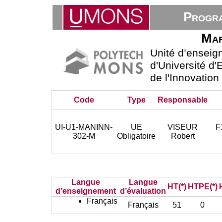
Progra
Mar
Unité d’enseig
d'Université d
de l'Innovation
Code
Type
Responsable
UI-U1-MANINN-
UE
VISEUR
F
302-M
Obligatoire
Robert
Langue
Langue
HT(*)
HTPE(*)
d’enseignement
d’évaluation
Français
Français
51
0