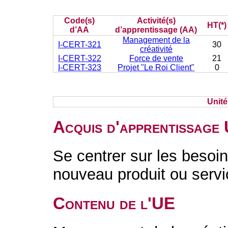
Code(s)
Activité(s)
HT(*)
d’AA
d’apprentissage (AA)
Management de la
I-CERT-321
30
créativité
I-CERT-322
Force de vente
21
I-CERT-323
Projet "Le Roi Client"
0
Unit
Acquis d'apprentissage
Se centrer sur les besoin
nouveau produit ou servic
Contenu de l'UE