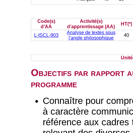
Code(s)
Activité(s)
HT(*)
d’AA
d’apprentissage (AA)
Analyse de textes sous
L-ISCL-903
40
l'angle philosophique
Unit
Objectifs par rapport a
programme
Connaître pour compre
à caractère communica
référence aux cadres
relevant des diverses