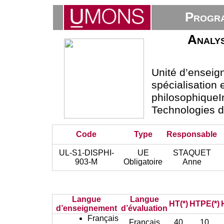
Progra
Analys
Unité d’ensei
spécialisation
philosophiqueI
Technologies 
Code
Type
Responsable
UL-S1-DISPHI-
UE
STAQUET
903-M
Obligatoire
Anne
Langue
Langue
HT(*)
HTPE(*)
d’enseignement
d’évaluation
Français
Français
40
10