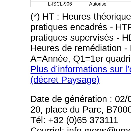
L-ISCL-906
Autorisé
(*) HT : Heures théoriqu
pratiques encadrés - HT
pratiques supervisés - H
Heures de remédiation - 
A=Année, Q1=1er quadri
Plus d’informations sur l
(décret Paysage)
Date de génération : 02/
20, place du Parc, B700
Tél: +32 (0)65 373111
Courriel: info.mons@um