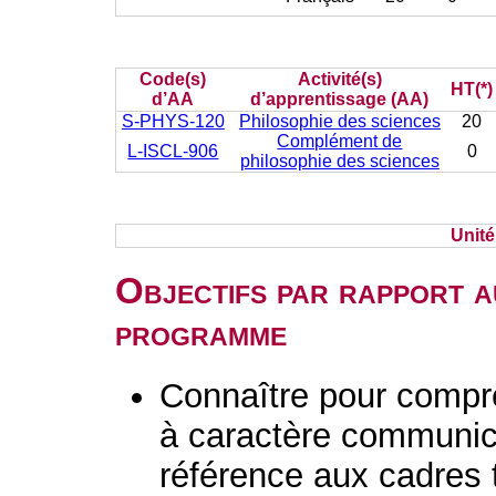
Code(s)
Activité(s)
HT(*)
d’AA
d’apprentissage (AA)
S-PHYS-120
Philosophie des sciences
20
Complément de
L-ISCL-906
0
philosophie des sciences
Unit
Objectifs par rapport a
programme
Connaître pour compre
à caractère communica
référence aux cadres