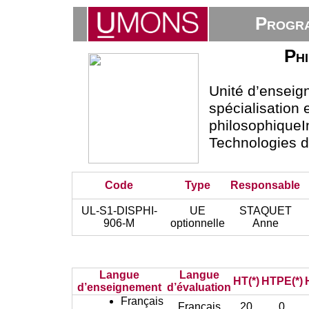
Progra
Phi
Unité d’ensei
spécialisation
philosophiqueI
Technologies 
Code
Type
Responsable
UL-S1-DISPHI-
UE
STAQUET
906-M
optionnelle
Anne
Langue
Langue
HT(*)
HTPE(*)
d’enseignement
d’évaluation
Français
Français
20
0