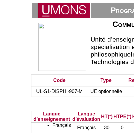
Progra
Commun
Unité d’ensei
spécialisation
philosophiqueI
Technologies 
Code
Type
Re
UL-S1-DISPHI-907-M
UE optionnelle
Langue
Langue
HT(*)
HTPE(*)
d’enseignement
d’évaluation
Français
Français
30
0