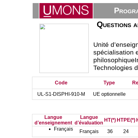
Progra
Questions a
Unité d’ensei
spécialisation
philosophiqueI
Technologies 
Code
Type
Re
UL-S1-DISPHI-910-M
UE optionnelle
Langue
Langue
HT(*)
HTPE(*)
d’enseignement
d’évaluation
Français
Français
36
24