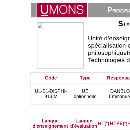
Progra
Sty
Unité d’ensei
spécialisation
philosophiqueI
Technologies 
Code
Type
Responsa
UL-S1-DISPHI-
UE
DANBL
913-M
optionnelle
Emmanuel
Langue
Langue
HT(*)
HTPE(*)
d’enseignement
d’évaluation