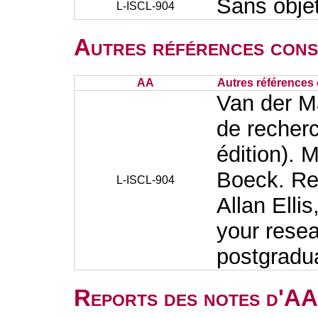
Sans obje
L-ISCL-904
Autres références cons
AA
Autres références 
Van der M
de recherc
édition). 
Boeck. Re
L-ISCL-904
Allan Elli
your resea
postgradu
Reports des notes d'AA 