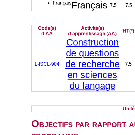
Français
Français
7.5
7.5
Code(s)
Activité(s)
HT(*)
d’AA
d’apprentissage (AA)
Construction
de questions
de recherche
L-ISCL-904
7.5
en sciences
du langage
Unit
Objectifs par rapport a