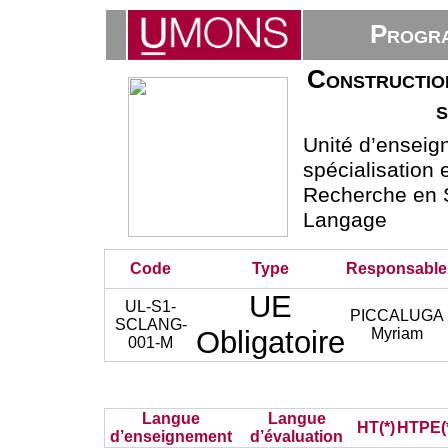
Progra
Construction
Unité d’ensei
spécialisation 
Recherche en 
Langage
Code
Type
Responsable
UE
UL-S1-
PICCALUGA
SCLANG-
Obligatoire
Myriam
001-M
Langue
Langue
HT(*)
HTPE(
d’enseignement
d’évaluation