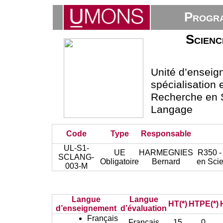
Progra
Scienc
Unité d’ensei
spécialisation 
Recherche en 
Langage
Code
Type
Responsable
UL-S1-
UE
HARMEGNIES
R350 - 
SCLANG-
Obligatoire
Bernard
en Sci
003-M
Langue
Langue
HT(*)
HTPE(*)
d’enseignement
d’évaluation
Français
Français
15
0