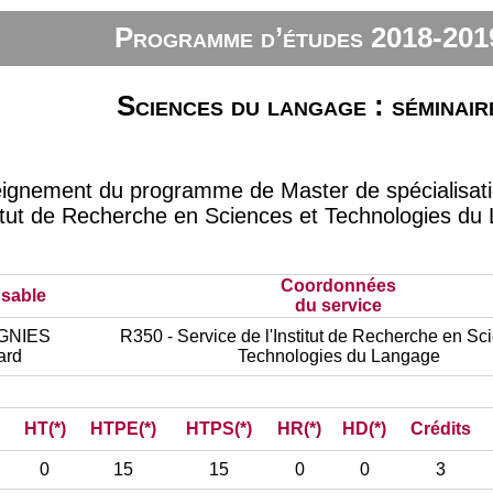
Programme d’études 2018-201
Sciences du langage : séminair
eignement du programme de Master de spécialisati
itut de Recherche en Sciences et Technologies du
Coordonnées
sable
du service
GNIES
R350 - Service de l'Institut de Recherche en Sc
ard
Technologies du Langage
HT(*)
HTPE(*)
HTPS(*)
HR(*)
HD(*)
Crédits
0
15
15
0
0
3