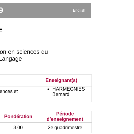
9
English
e
on en sciences du
 Langage
Enseignant(s)
HARMEGNIES
iences et
Bernard
Période
Pondération
d’enseignement
3.00
2e quadrimestre