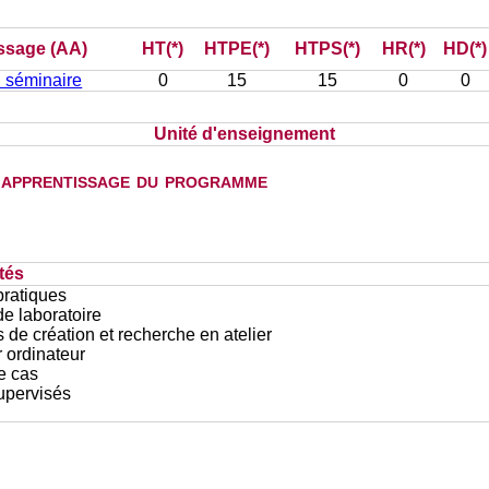
issage (AA)
HT(*)
HTPE(*)
HTPS(*)
HR(*)
HD(*)
: séminaire
0
15
15
0
0
Unité d'enseignement
d'apprentissage du programme
tés
pratiques
e laboratoire
 de création et recherche en atelier
r ordinateur
e cas
upervisés