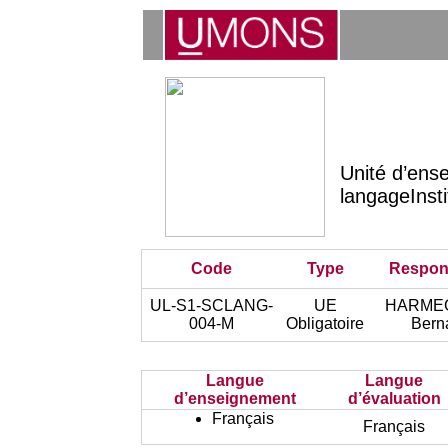
Unité d’ens
langageInst
Code
Type
Respon
UL-S1-SCLANG-
UE
HARME
004-M
Obligatoire
Bern
Langue
Langue
d’enseignement
d’évaluation
Français
Français