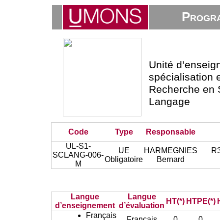
Progra
Unité d’ensei
spécialisation 
Recherche en 
Langage
Code
Type
Responsable
UL-S1-
UE
HARMEGNIES
R3
SCLANG-006-
Obligatoire
Bernard
M
Langue
Langue
HT(*)
HTPE(*)
d’enseignement
d’évaluation
Français
Français
0
0