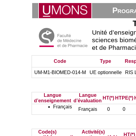
Progra
Unité d’ensei
sciences biomé
et de Pharmac
Code
Type
Resp
UM-M1-BIOMED-014-M
UE optionnelle
RIS 
Langue
Langue
HT(*)
HTPE(*)
d’enseignement
d’évaluation
Français
Français
0
0
Code(s)
Activité(s)
HT(*)