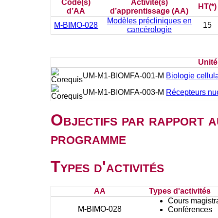
Code(s)
Activité(s)
HT(*)
d’AA
d’apprentissage (AA)
Modèles précliniques en
M-BIMO-028
15
cancérologie
Unit
UM-M1-BIOMFA-001-M
Biologie cellul
UM-M1-BIOMFA-003-M
Récepteurs nu
Objectifs par rapport a
programme
Types d'activités
AA
Types d'activités
Cours magistr
M-BIMO-028
Conférences