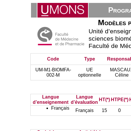
Progra
Modèles p
Unité d’ensei
sciences bioméd
Faculté de Mé
Code
Type
Responsa
UM-M1-BIOMFA-
UE
MASCAU
002-M
optionnelle
Céline
Langue
Langue
HT(*)
HTPE(*)
d’enseignement
d’évaluation
Français
Français
15
0