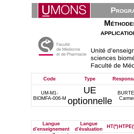
Progra
Méthodes
applicatio
Unité d’ensei
sciences bioméd
Faculté de Mé
Code
Type
Respons
UE
UM-M1-
BURT
BIOMFA-006-M
optionnelle
Carme
Langue
Langue
HT(*)
HTPE(
d’enseignement
d’évaluation