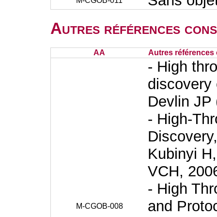
Sans obje
M-CGOB-011
Autres références cons
AA
Autres références 
- High thr
discovery 
Devlin JP 
- High-Th
Discovery
Kubinyi H,
VCH, 200
- High Th
and Proto
M-CGOB-008