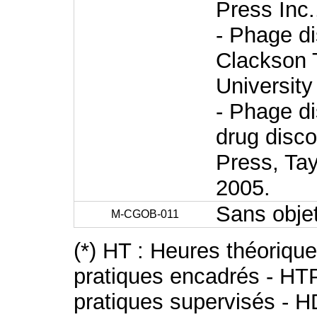
Press Inc.
- Phage di
Clackson 
University
- Phage di
drug disc
Press, Ta
2005.
Sans obje
M-CGOB-011
(*) HT : Heures théoriqu
pratiques encadrés - HT
pratiques supervisés - H