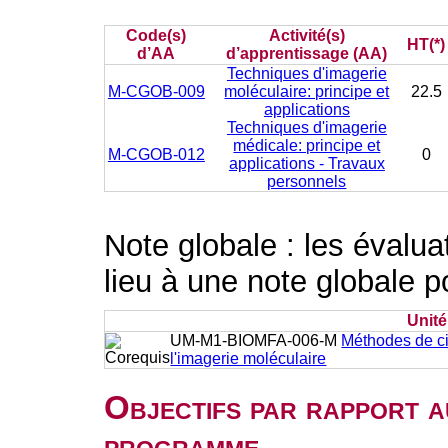
Code(s)
Activité(s)
HT(*)
d’AA
d’apprentissage (AA)
Techniques d'imagerie
M-CGOB-009
moléculaire: principe et
22.5
applications
Techniques d'imagerie
médicale: principe et
M-CGOB-012
0
applications - Travaux
personnels
Note globale : les évalu
lieu à une note globale p
Unit
UM-M1-BIOMFA-006-M
Méthodes de ci
l'imagerie moléculaire
Objectifs par rapport a
programme