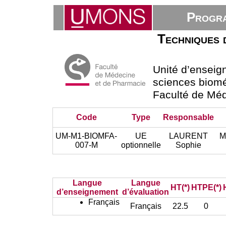
Progra
Techniques d
Unité d’ensei
sciences bioméd
Faculté de Mé
Code
Type
Responsable
UM-M1-BIOMFA-
UE
LAURENT
M
007-M
optionnelle
Sophie
Langue
Langue
HT(*)
HTPE(*)
d’enseignement
d’évaluation
Français
Français
22.5
0