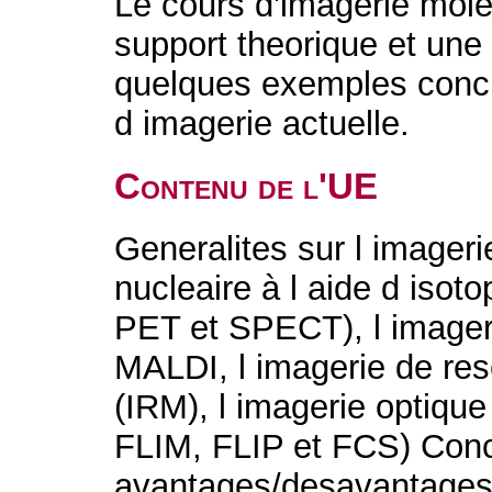
Le cours d'imagerie mole
support theorique et un
quelques exemples concr
d imagerie actuelle.
Contenu de l'UE
Generalites sur l imageri
nucleaire à l aide d isot
PET et SPECT), l imageri
MALDI, l imagerie de re
(IRM), l imagerie optiqu
FLIM, FLIP et FCS) Conc
avantages/desavantages