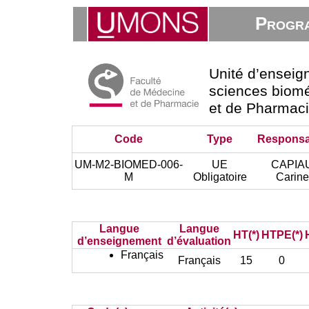
Progra
Unité d’ensei
sciences biomé
et de Pharmac
Code
Type
Responsa
UM-M2-BIOMED-006-
UE
CAPIA
M
Obligatoire
Carine
Langue
Langue
HT(*)
HTPE(*)
d’enseignement
d’évaluation
Français
Français
15
0