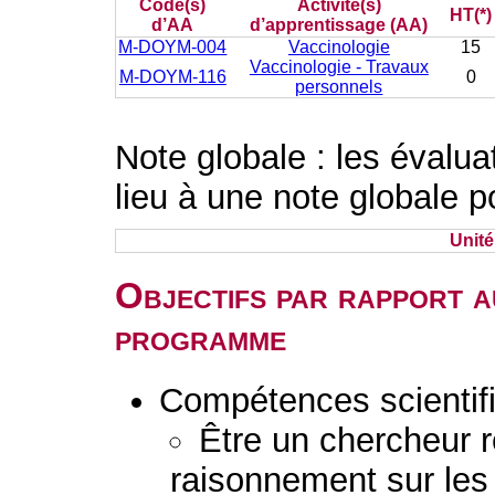
Code(s)
Activité(s)
HT(*)
d’AA
d’apprentissage (AA)
M-DOYM-004
Vaccinologie
15
Vaccinologie - Travaux
M-DOYM-116
0
personnels
Note globale : les évalu
lieu à une note globale p
Unit
Objectifs par rapport a
programme
Compétences scientif
Être un chercheur 
raisonnement sur les 