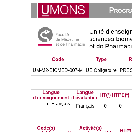
Progra
Unité d’ensei
sciences biomé
et de Pharmac
Code
Type
R
UM-M2-BIOMED-007-M
UE Obligatoire
PRESI
Langue
Langue
HT(*)
HTPE(*)
d’enseignement
d’évaluation
Français
Français
0
0
Code(s)
Activité(s)
HT(*)