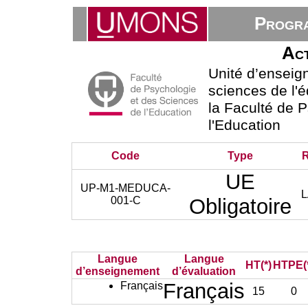
Progra
Act
Unité d’ensei
sciences de l'é
la Faculté de 
l'Education
Code
Type
UE
UP-M1-MEDUCA-
L
001-C
Obligatoire
Langue
Langue
HT(*)
HTPE(
d’enseignement
d’évaluation
Français
Français
15
0