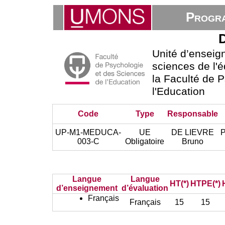
Progra
D
Unité d’ensei
sciences de l'é
la Faculté de 
l'Education
Code
Type
Responsable
UP-M1-MEDUCA-
UE
DE LIEVRE
P
003-C
Obligatoire
Bruno
Langue
Langue
HT(*)
HTPE(*)
d’enseignement
d’évaluation
Français
Français
15
15